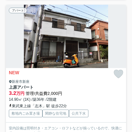
アパート
NEW
新座市新座
上原アパート
3.2
万円
管理/共益費2,000円
14.90㎡ (1K) /築36年 /2階建
東武東上線「志木」駅 徒歩22分
敷地内ごみ置き場
閑静な住宅地
公共下水
室内設備は照明付き・エアコン・ロフトなどが揃っているので、快適に