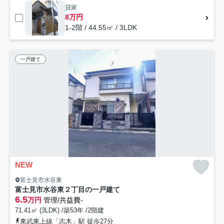
貸家
8万円
1-2階 / 44.55㎡ / 3LDK
一戸建て
NEW
富士見市水谷東
富士見市水谷東２丁目の一戸建て
6.5
万円
管理/共益費-
71.41㎡ (3LDK) /築53年 /2階建
東武東上線「志木」駅 徒歩27分