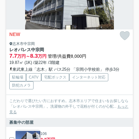
NEW
志木市中宗岡
レオパレス中宗岡
7.7
8.3
万円～
万円
管理/共益費8,000円
19.87㎡ (1K) /築22年 /3階建
東武東上線「志木」駅 バス25分 「宗岡小学校前」 停歩3分
駐輪場
CATV
宅配ボックス
インターネット対応
防犯カメラ
こだわりで選びたい方におすすめ。志木市エリアで住まいをお探しなら
「レオパレス中宗岡」。洗濯物の外干しで花粉が付くのが心配...
もっと
見る
募集中の部屋
106