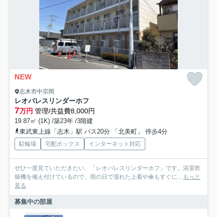
NEW
志木市中宗岡
レオパレスリンダーホフ
7
万円
管理/共益費8,000円
19.87㎡ (1K) /築23年 /3階建
東武東上線「志木」駅 バス20分 「北美町」 停歩4分
駐輪場
宅配ボックス
インターネット対応
ぜひ一度見ていただきたい、「レオパレスリンダーホフ」です。浴室乾
燥機を備え付けているので、雨の日で濡れた上着や傘もすぐに...
もっと
見る
募集中の部屋