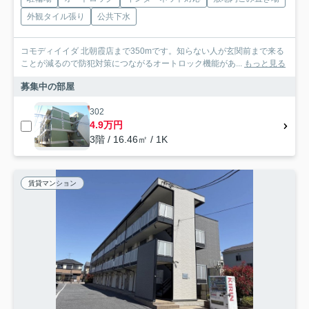
外観タイル張り
公共下水
コモディイイダ 北朝霞店まで350mです。知らない人が玄関前まで来る
ことが減るので防犯対策につながるオートロック機能があ...
もっと見る
募集中の部屋
302
4.9万円
3階 / 16.46㎡ / 1K
賃貸マンション