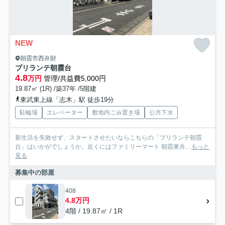
NEW
朝霞市西弁財
ブリランテ朝霞台
4.8
万円
管理/共益費5,000円
19.87㎡ (1R) /築37年 /5階建
東武東上線「志木」駅 徒歩19分
駐輪場
エレベーター
敷地内ごみ置き場
公共下水
新生活を失敗せず、スタートさせたいならこちらの「ブリランテ朝霞
台」はいかがでしょうか。近くにはファミリーマート 朝霞東弁...
もっと
見る
募集中の部屋
408
4.8万円
4階 / 19.87㎡ / 1R