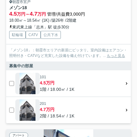
朝霞市宮戸
メゾン18
4.5
4.7
万円～
万円
管理/共益費3,000円
18.00㎡～18.54㎡ (1K) /築26年 /2階建
東武東上線「志木」駅 徒歩30分
駐輪場
CATV
公共下水
「メゾン18」：朝霞市エリアの新居にピッタリ。室内設備はエアコン・
照明付き・CATVなど充実した設備を備え付けています。...
もっと見る
募集中の部屋
101
4.5万円
1階 / 18.00㎡ / 1K
201
4.7万円
2階 / 18.54㎡ / 1K
アパート