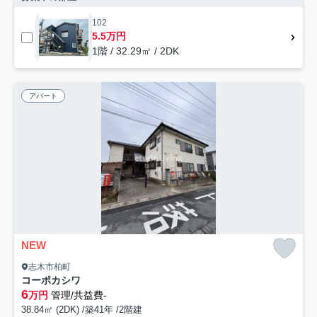
102
5.5万円
1階 / 32.29㎡ / 2DK
アパート
NEW
志木市柏町
コーポカシワ
6
万円
管理/共益費-
38.84㎡ (2DK) /築41年 /2階建