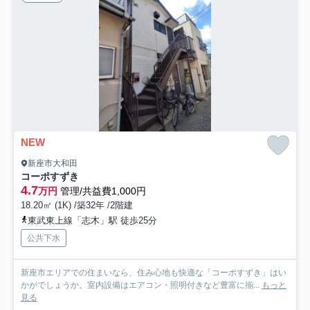
NEW
新座市大和田
コーポすずき
4.7
万円
管理/共益費1,000円
18.20㎡ (1K) /築32年 /2階建
東武東上線「志木」駅 徒歩25分
公共下水
新座市エリアでの住まいなら、住み心地も快適な「コーポすずき」はい
かがでしょうか。室内設備はエアコン・照明付きなど豊富に揃...
もっと
見る