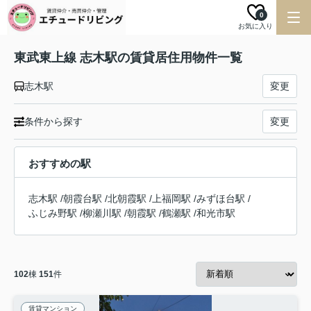
0
お気に入り
東武東上線 志木駅の賃貸居住用物件一覧
志木駅
変更
条件から探す
変更
おすすめの駅
志木駅
/
朝霞台駅
/
北朝霞駅
/
上福岡駅
/
みずほ台駅
/
ふじみ野駅
/
柳瀬川駅
/
朝霞駅
/
鶴瀬駅
/
和光市駅
102
棟
151
件
賃貸マンション