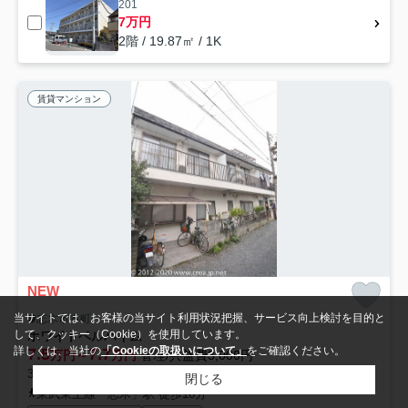
201
7万円
2階 / 19.87㎡ / 1K
賃貸マンション
NEW
当サイトでは、お客様の当サイト利用状況把握、サービス向上検討を目的と
志木市本町
して、クッキー（Cookie）を使用しています。
ホワイトベルハイム
詳しくは、当社の
「Cookieの取扱いについて」
をご確認ください。
7.5
7.7
万円～
万円
管理/共益費3,000円
36.00㎡～41.25㎡ (2DK) /築39年 /2階建
閉じる
東武東上線「志木」駅 徒歩16分