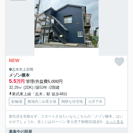
NEW
志木市上宗岡
メゾン榎本
5.5
万円
管理/共益費5,000円
32.29㎡ (2DK) /築53年 /2階建
東武東上線「志木」駅 徒歩48分
駐輪場
敷地内ごみ置き場
閑静な住宅地
公共下水
新生活を失敗せず、スタートさせたいならこちらの「メゾン榎本」はい
かがでしょうか。近くにはローソン 富士見下南畑店(徒歩5...
もっと見る
募集中の部屋