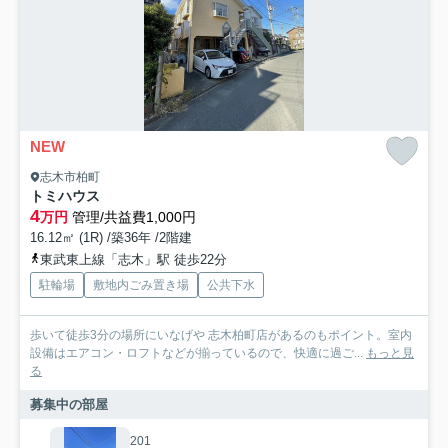
NEW
志木市柏町
トミハウス
4
万円
管理/共益費1,000円
16.12㎡ (1R) /築36年 /2階建
東武東上線「志木」駅 徒歩22分
駐輪場
敷地内ごみ置き場
公共下水
歩いて徒歩3分の場所にいなげや 志木柏町店があるのもポイント。室内
設備はエアコン・ロフトなどが揃っているので、快適に過ご...
もっと見
る
募集中の部屋
201