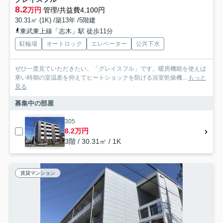
8.2
万円
管理/共益費4,100円
30.31㎡ (1K) /築13年 /5階建
東武東上線「志木」駅 徒歩11分
駐輪場
オートロック
エレベーター
公共下水
ぜひ一度見ていただきたい、「グレイスフル」です。暖房機能を使えば
寒い時期の室温差を抑えてヒートショックを防げる浴室乾燥機...
もっと
見る
募集中の部屋
305
8.2万円
3階 / 30.31㎡ / 1K
賃貸マンション