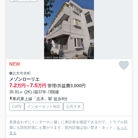
NEW
志木市本町
メゾンローリエ
7.2
7.5
万円～
万円
管理/共益費3,000円
35.91㎡ (2K) /築37年 /3階建
東武東上線「志木」駅 徒歩8分
CATV
インターネット対応
公共下水
直接会わずにインターホン越しに来訪者を確認できるので、トラブル回
避にも防犯対策にも繋がります。室内設備は追い焚き・ネット...
もっと
見る