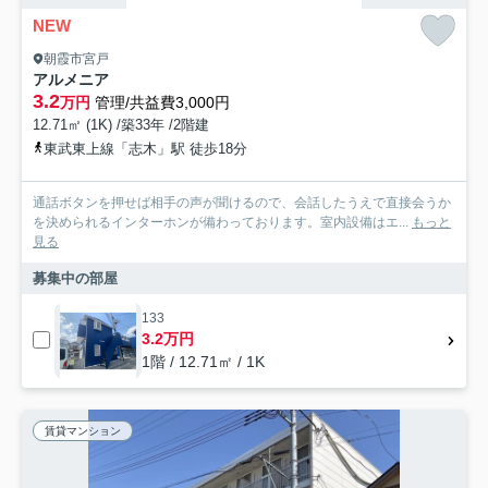
NEW
朝霞市宮戸
アルメニア
3.2
万円
管理/共益費3,000円
12.71㎡ (1K) /築33年 /2階建
東武東上線「志木」駅 徒歩18分
通話ボタンを押せば相手の声が聞けるので、会話したうえで直接会うか
を決められるインターホンが備わっております。室内設備はエ...
もっと
見る
募集中の部屋
133
3.2万円
1階 / 12.71㎡ / 1K
賃貸マンション