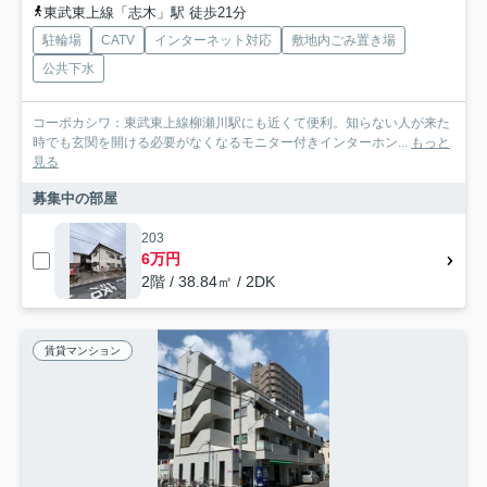
東武東上線「志木」駅 徒歩21分
駐輪場
CATV
インターネット対応
敷地内ごみ置き場
公共下水
コーポカシワ：東武東上線柳瀬川駅にも近くて便利。知らない人が来た
時でも玄関を開ける必要がなくなるモニター付きインターホン...
もっと
見る
募集中の部屋
203
6万円
2階 / 38.84㎡ / 2DK
賃貸マンション