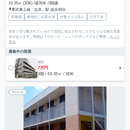
53.35㎡ (3DK) /築35年 /3階建
東武東上線「志木」駅 徒歩40分
駐輪場
敷地内ごみ置き場
外観タイル張り
公共下水
浴室と切り離されているので湿気に悩まされることがなくなる独立洗面
台があります。収納はクロゼット・シューズボックスなど豊富...
もっと
見る
募集中の部屋
302
7万円
3階 / 53.35㎡ / 3DK
アパート