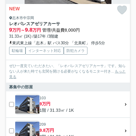
NEW
志木市中宗岡
レオパレスアゼリアカーサ
9
9.8
万円～
万円
管理/共益費8,000円
31.33㎡ (1K) /築17年 /3階建
東武東上線「志木」駅 バス30分 「北美町」 停歩5分
駐輪場
インターネット対応
防犯カメラ
ぜひ一度見ていただきたい、「レオパレスアゼリアカーサ」です。知ら
ない人が来た時でも玄関を開ける必要がなくなるモニター付き...
もっと
見る
募集中の部屋
103
9万円
1階 / 31.33㎡ / 1K
209
9.8万円