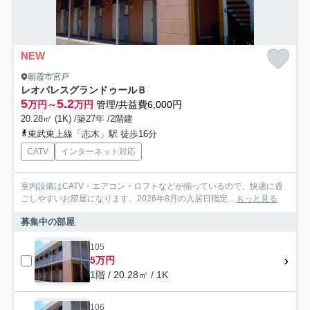
NEW
朝霞市宮戸
レオパレスグランドゥールＢ
5
5.2
万円～
万円
管理/共益費6,000円
20.28㎡ (1K) /築27年 /2階建
東武東上線「志木」駅 徒歩16分
CATV
インターネット対応
室内設備はCATV・エアコン・ロフトなどが揃っているので、快適に過
ごしやすいお部屋になります。2026年8月の入居日指定...
もっと見る
募集中の部屋
105
5万円
1階 / 20.28㎡ / 1K
106