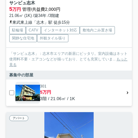
サンビュ志木
5
万円
管理/共益費2,000円
21.06㎡ (1K) /築34年 /3階建
東武東上線「志木」駅 徒歩15分
駐輪場
CATV
インターネット対応
敷地内ごみ置き場
閑静な住宅地
外観タイル張り
「サンビュ志木」：志木市エリアの新居にピッタリ。室内設備はネット
使用料不要・エアコンなどが揃っており、とても充実していま...
もっと
見る
募集中の部屋
301
5万円
3階 / 21.06㎡ / 1K
アパート