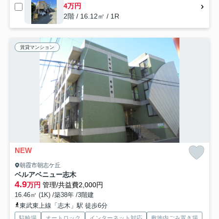
4万円
2階 / 16.12㎡ / 1R
賃貸マンション
NEW
朝霞市朝志ケ丘
ベルアベニュー志木
4.9
万円
管理/共益費2,000円
16.46㎡ (1K) /築38年 /3階建
東武東上線「志木」駅 徒歩6分
駐輪場
オートロック
インターネット対応
敷地内ごみ置き場