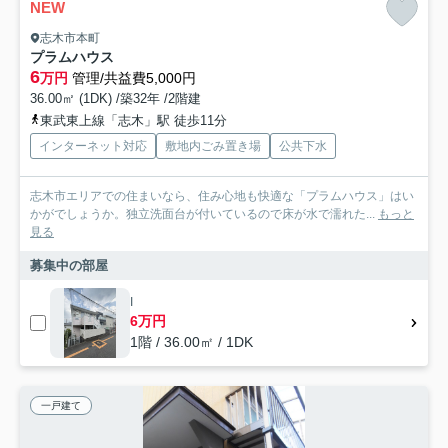
NEW
志木市本町
プラムハウス
6
万円
管理/共益費5,000円
36.00㎡ (1DK) /築32年 /2階建
東武東上線「志木」駅 徒歩11分
インターネット対応
敷地内ごみ置き場
公共下水
志木市エリアでの住まいなら、住み心地も快適な「プラムハウス」はい
かがでしょうか。独立洗面台が付いているので床が水で濡れた...
もっと
見る
募集中の部屋
I
6万円
1階 / 36.00㎡ / 1DK
一戸建て