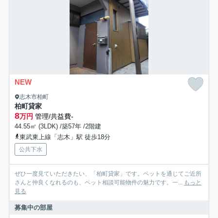
NEW
志木市柏町
柏町貸家
8
万円
管理/共益費-
44.55㎡ (3LDK) /築57年 /2階建
東武東上線「志木」駅 徒歩18分
公共下水
ぜひ一度見ていただきたい、「柏町貸家」です。ペットを通じてご近所
さんと仲良くなれるのも、ペット相談可能物件の魅力です。一...
もっと
見る
募集中の部屋