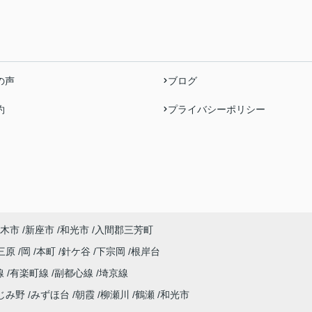
の声
ブログ
約
プライバシーポリシー
木市
新座市
和光市
入間郡三芳町
三原
岡
本町
針ケ谷
下宗岡
根岸台
線
有楽町線
副都心線
埼京線
じみ野
みずほ台
朝霞
柳瀬川
鶴瀬
和光市