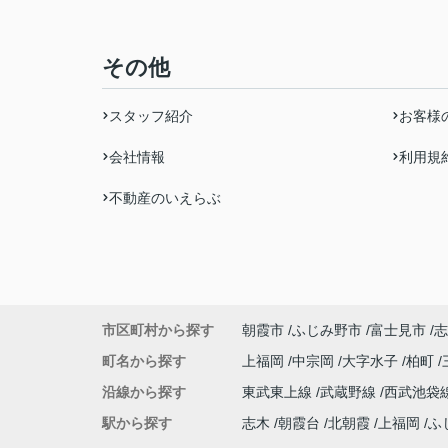
その他
スタッフ紹介
お客様
会社情報
利用規
不動産のいえらぶ
市区町村から探す
朝霞市
ふじみ野市
富士見市
志
町名から探す
上福岡
中宗岡
大字水子
柏町
沿線から探す
東武東上線
武蔵野線
西武池袋
駅から探す
志木
朝霞台
北朝霞
上福岡
ふ