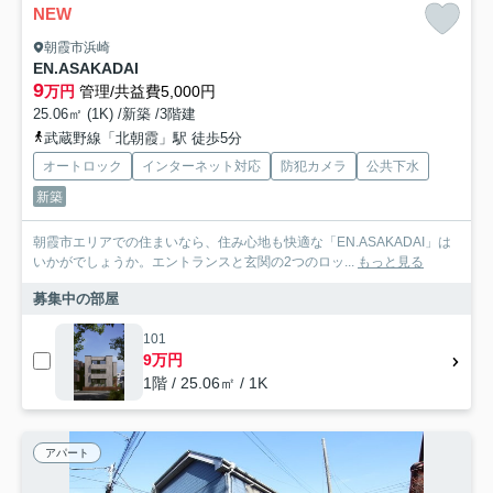
NEW
朝霞市浜崎
EN.ASAKADAI
9
万円
管理/共益費5,000円
25.06㎡ (1K) /新築 /3階建
武蔵野線「北朝霞」駅 徒歩5分
オートロック
インターネット対応
防犯カメラ
公共下水
新築
朝霞市エリアでの住まいなら、住み心地も快適な「EN.ASAKADAI」は
いかがでしょうか。エントランスと玄関の2つのロッ...
もっと見る
募集中の部屋
101
9万円
1階 / 25.06㎡ / 1K
アパート