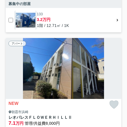
募集中の部屋
133
3.2万円
1階 / 12.71㎡ / 1K
アパート
NEW
朝霞市浜崎
レオパレスＦＬＯＷＥＲＨＩＬＬⅡ
7.1
万円
管理/共益費8,000円