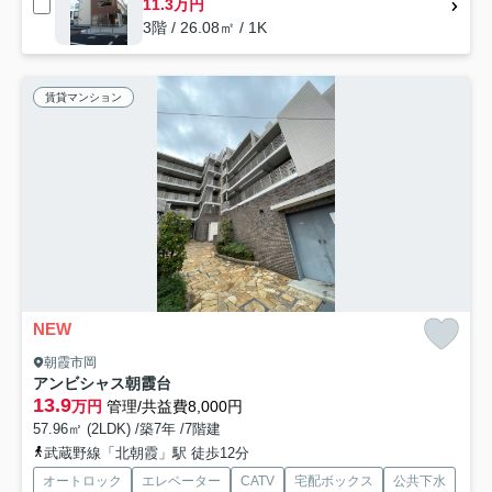
11.3万円
3階 / 26.08㎡ / 1K
賃貸マンション
NEW
朝霞市岡
アンビシャス朝霞台
13.9
万円
管理/共益費8,000円
57.96㎡ (2LDK) /築7年 /7階建
武蔵野線「北朝霞」駅 徒歩12分
オートロック
エレベーター
CATV
宅配ボックス
公共下水