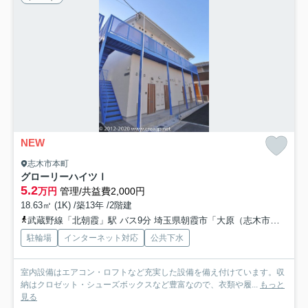
NEW
志木市本町
グローリーハイツⅠ
5.2
万円
管理/共益費2,000円
18.63㎡ (1K) /築13年 /2階建
武蔵野線「北朝霞」駅 バス9分 埼玉県朝霞市「大原（志木市）」 停歩14分
駐輪場
インターネット対応
公共下水
室内設備はエアコン・ロフトなど充実した設備を備え付けています。収
納はクロゼット・シューズボックスなど豊富なので、衣類や履...
もっと
見る