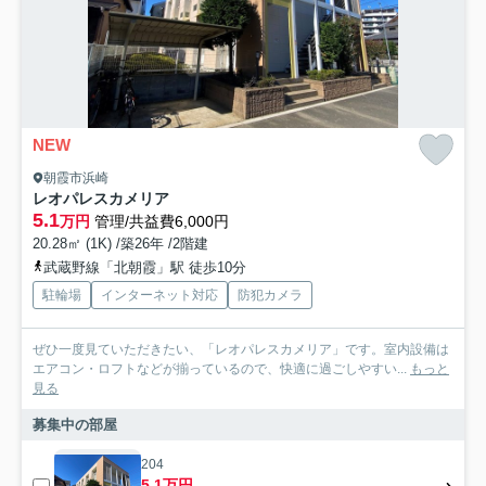
NEW
朝霞市浜崎
レオパレスカメリア
5.1
万円
管理/共益費6,000円
20.28㎡ (1K) /築26年 /2階建
武蔵野線「北朝霞」駅 徒歩10分
駐輪場
インターネット対応
防犯カメラ
ぜひ一度見ていただきたい、「レオパレスカメリア」です。室内設備は
エアコン・ロフトなどが揃っているので、快適に過ごしやすい...
もっと
見る
募集中の部屋
204
5.1万円