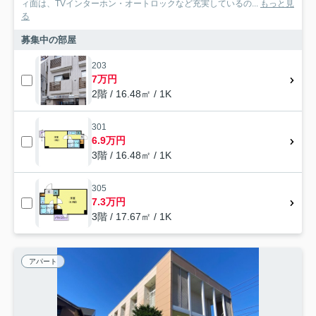
ィ面は、TVインターホン・オートロックなど充実しているの...
もっと見
る
募集中の部屋
203
7万円
2階 / 16.48㎡ / 1K
301
6.9万円
3階 / 16.48㎡ / 1K
305
7.3万円
3階 / 17.67㎡ / 1K
アパート