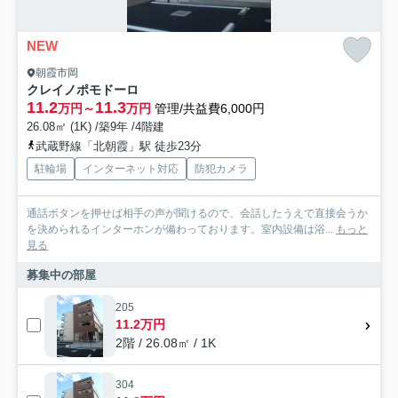
NEW
朝霞市岡
クレイノポモドーロ
11.2
11.3
万円～
万円
管理/共益費6,000円
26.08㎡ (1K) /築9年 /4階建
武蔵野線「北朝霞」駅 徒歩23分
駐輪場
インターネット対応
防犯カメラ
通話ボタンを押せば相手の声が聞けるので、会話したうえで直接会うか
を決められるインターホンが備わっております。室内設備は浴...
もっと
見る
募集中の部屋
205
11.2万円
2階 / 26.08㎡ / 1K
304