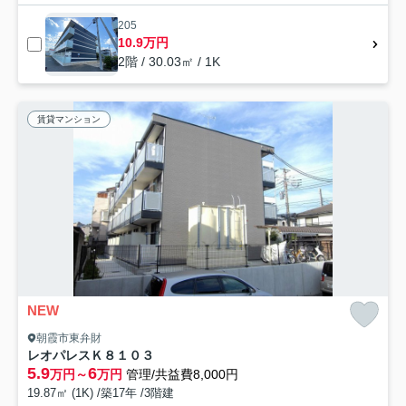
205
10.9万円
2階 / 30.03㎡ / 1K
賃貸マンション
NEW
朝霞市東弁財
レオパレスＫ８１０３
5.9
6
万円～
万円
管理/共益費8,000円
19.87㎡ (1K) /築17年 /3階建