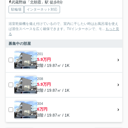
武蔵野線「北朝霞」駅 徒歩8分
駐輪場
インターネット対応
浴室乾燥機を備え付けているので、室内に干したい時はお風呂場を使え
ば居住スペースを広く確保できます。TVインターホンで、モ...
もっと見
る
募集中の部屋
201
5.9万円
2階 / 19.87㎡ / 1K
208
5.9万円
2階 / 19.87㎡ / 1K
304
6万円
3階 / 19.87㎡ / 1K