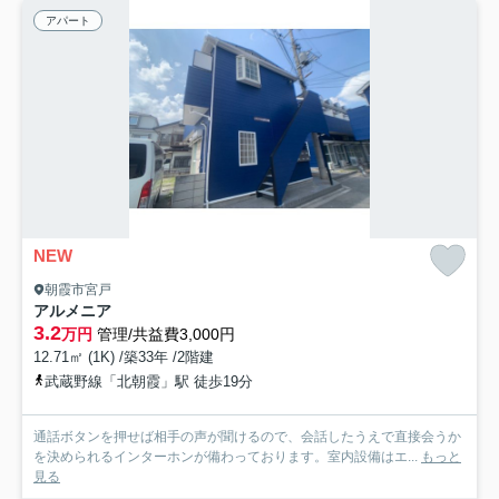
アパート
NEW
朝霞市宮戸
アルメニア
3.2
万円
管理/共益費3,000円
12.71㎡ (1K) /築33年 /2階建
武蔵野線「北朝霞」駅 徒歩19分
通話ボタンを押せば相手の声が聞けるので、会話したうえで直接会うか
を決められるインターホンが備わっております。室内設備はエ...
もっと
見る