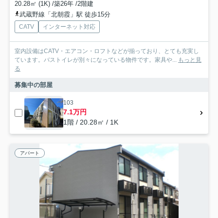
20.28㎡ (1K) /築26年 /2階建
武蔵野線「北朝霞」駅 徒歩15分
CATV
インターネット対応
室内設備はCATV・エアコン・ロフトなどが揃っており、とても充実し
ています。バストイレが別々になっている物件です。家具や...
もっと見
る
募集中の部屋
103
7.1万円
1階 / 20.28㎡ / 1K
アパート