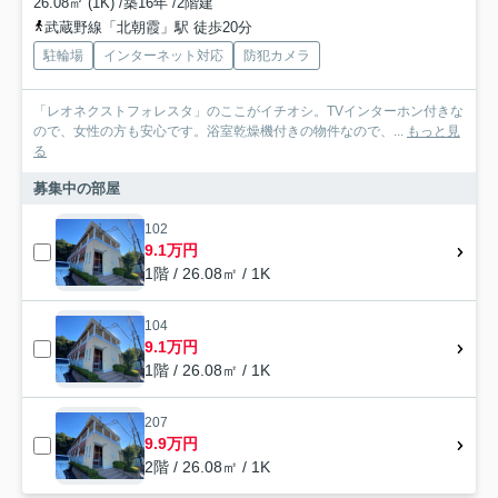
26.08㎡ (1K) /築16年 /2階建
武蔵野線「北朝霞」駅 徒歩20分
駐輪場
インターネット対応
防犯カメラ
「レオネクストフォレスタ」のここがイチオシ。TVインターホン付きな
ので、女性の方も安心です。浴室乾燥機付きの物件なので、...
もっと見
る
募集中の部屋
102
9.1万円
1階 / 26.08㎡ / 1K
104
9.1万円
1階 / 26.08㎡ / 1K
207
9.9万円
2階 / 26.08㎡ / 1K