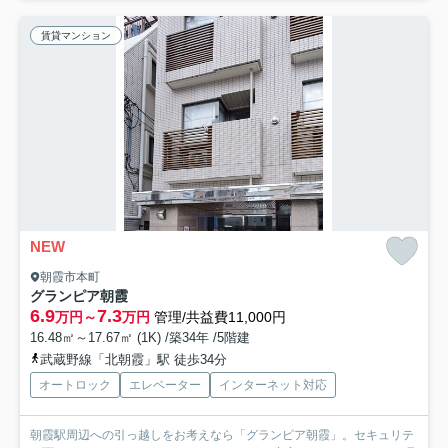
賃貸マンション
NEW
朝霞市本町
グランピア朝霞
6.9
7.3
万円～
万円
管理/共益費11,000円
16.48㎡～17.67㎡ (1K) /築34年 /5階建
武蔵野線「北朝霞」駅 徒歩34分
オートロック
エレベーター
インターネット対応
朝霞駅周辺への引っ越しをお考えなら「グランピア朝霞」。セキュリテ