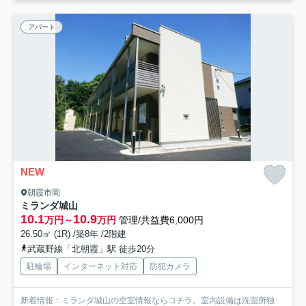
アパート
NEW
朝霞市岡
ミランダ城山
10.1
10.9
万円～
万円
管理/共益費6,000円
26.50㎡ (1R) /築8年 /2階建
武蔵野線「北朝霞」駅 徒歩20分
駐輪場
インターネット対応
防犯カメラ
新着情報：ミランダ城山の空室情報ならコチラ。室内設備は洗面所独