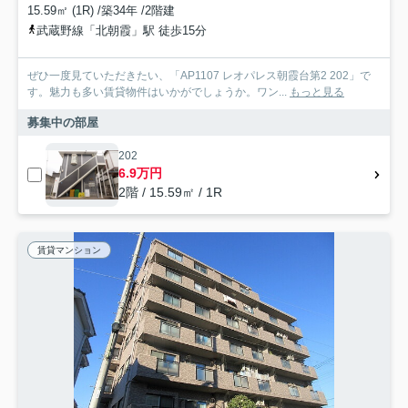
15.59㎡ (1R) /築34年 /2階建
武蔵野線「北朝霞」駅 徒歩15分
ぜひ一度見ていただきたい、「AP1107 レオパレス朝霞台第2 202」で
す。魅力も多い賃貸物件はいかがでしょうか。ワン...
もっと見る
募集中の部屋
202
6.9万円
2階 / 15.59㎡ / 1R
賃貸マンション