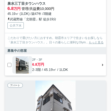
泉水三丁目タウンハウス
6.8
万円
管理/共益費10,000円
45.19㎡ (1LDK) /築47年 /3階建
武蔵野線「北朝霞」駅 徒歩19分
公共下水
こだわりで選びたい方におすすめ。朝霞市エリアで住まいをお探しなら
「泉水三丁目タウンハウス」。日々の暮らしに便利なOlym...
もっと見る
募集中の部屋
2F・3F
6.8万円
2-3階 / 45.19㎡ / 1LDK
アパート