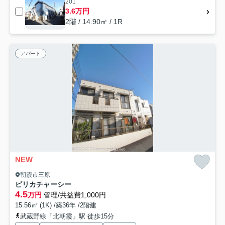
201
3.6万円
2階 / 14.90㎡ / 1R
アパート
NEW
朝霞市三原
ピリカチャーシー
4.5
万円
管理/共益費1,000円
15.56㎡ (1K) /築36年 /2階建
武蔵野線「北朝霞」駅 徒歩15分