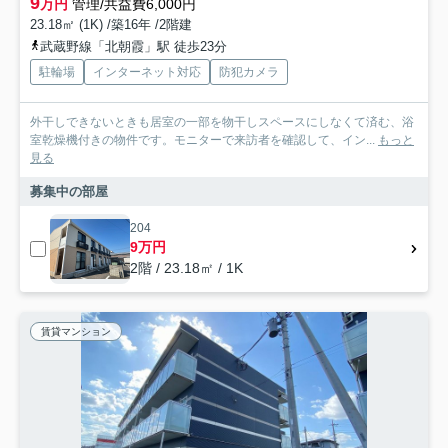
9
万円
管理/共益費6,000円
23.18㎡ (1K) /築16年 /2階建
武蔵野線「北朝霞」駅 徒歩23分
駐輪場
インターネット対応
防犯カメラ
外干しできないときも居室の一部を物干しスペースにしなくて済む、浴
室乾燥機付きの物件です。モニターで来訪者を確認して、イン...
もっと
見る
募集中の部屋
204
9万円
2階 / 23.18㎡ / 1K
賃貸マンション