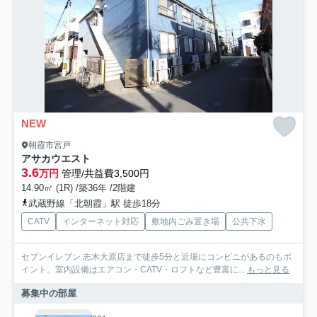
NEW
朝霞市宮戸
アサカウエスト
3.6
万円
管理/共益費3,500円
14.90㎡ (1R) /築36年 /2階建
武蔵野線「北朝霞」駅 徒歩18分
CATV
インターネット対応
敷地内ごみ置き場
公共下水
セブンイレブン 志木大原店まで徒歩5分と近場にコンビニがあるのもポ
イント。室内設備はエアコン・CATV・ロフトなど豊富に...
もっと見る
募集中の部屋