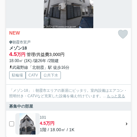
NEW
朝霞市宮戸
メゾン18
4.5
万円
管理/共益費3,000円
18.00㎡ (1K) /築26年 /2階建
武蔵野線「北朝霞」駅 徒歩16分
駐輪場
CATV
公共下水
「メゾン18」：朝霞市エリアの新居にピッタリ。室内設備はエアコン・
照明付き・CATVなど充実した設備を備え付けています。...
もっと見る
募集中の部屋
101
4.5万円
1階 / 18.00㎡ / 1K