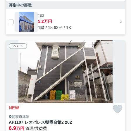
募集中の部屋
103
5.2万円
1階 / 18.63㎡ / 1K
アパート
NEW
朝霞市溝沼
AP1107 レオパレス朝霞台第2 202
6.9
万円
管理/共益費-