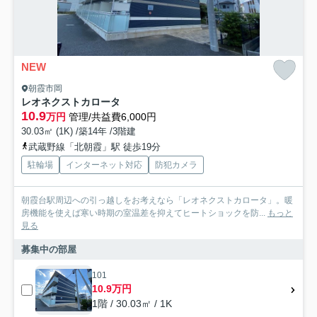
NEW
朝霞市岡
レオネクストカロータ
10.9
万円
管理/共益費6,000円
30.03㎡ (1K) /築14年 /3階建
武蔵野線「北朝霞」駅 徒歩19分
駐輪場
インターネット対応
防犯カメラ
朝霞台駅周辺への引っ越しをお考えなら「レオネクストカロータ」。暖
房機能を使えば寒い時期の室温差を抑えてヒートショックを防...
もっと
見る
募集中の部屋
101
10.9万円
1階 / 30.03㎡ / 1K