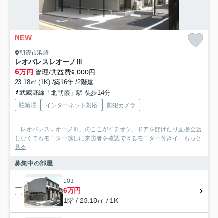
NEW
朝霞市浜崎
レオパレスレオーノⅢ
6
万円
管理/共益費6,000円
23.18㎡ (1K) /築16年 /2階建
武蔵野線「北朝霞」駅 徒歩14分
駐輪場
インターネット対応
防犯カメラ
「レオパレスレオーノⅢ」のここがイチオシ。ドアを開けたり直接会話
しなくてもモニター越しに来訪者を確認できるモニター付きイ...
もっと
見る
募集中の部屋
103
6万円
1階 / 23.18㎡ / 1K