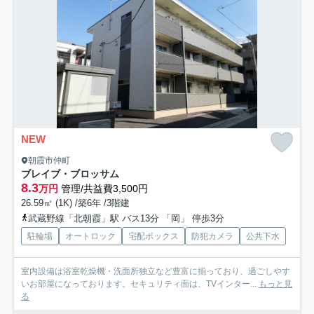
NEW
朝霞市仲町
ブレイブ・ブロッサム
8.3
万円
管理/共益費3,500円
26.59㎡ (1K) /築6年 /3階建
武蔵野線「北朝霞」駅 バス13分 「岡」 停歩3分
駐輪場
オートロック
宅配ボックス
防犯カメラ
公共下水
室内設備は浴室乾燥機・洗面所独立など豊富に揃っており、過ごしやす
いお部屋になっております。セキュリティ面は、TVインター...
もっと見
る