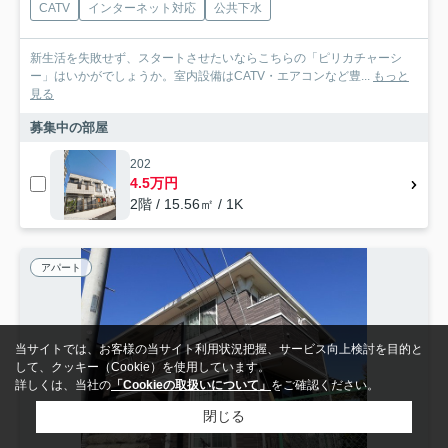
CATV
インターネット対応
公共下水
新生活を失敗せず、スタートさせたいならこちらの「ピリカチャーシ
ー」はいかがでしょうか。室内設備はCATV・エアコンなど豊...
もっと
見る
募集中の部屋
202
4.5万円
2階 / 15.56㎡ / 1K
アパート
当サイトでは、お客様の当サイト利用状況把握、サービス向上検討を目的と
して、クッキー（Cookie）を使用しています。
詳しくは、当社の
「Cookieの取扱いについて」
をご確認ください。
閉じる