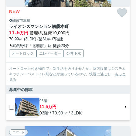
NEW
朝霞市本町
ライオンズマンション朝霞本町
11.5
万円
管理/共益費10,000円
70.99㎡ (3LDK) /築31年 /7階建
武蔵野線「北朝霞」駅 徒歩23分
オートロック
エレベーター
公共下水
オートロック付き物件で、新生活を送りませんか。室内設備はシステム
キッチン・バストイレ別などが揃っているので、快適に過ごし...
もっと
見る
募集中の部屋
03階
11.5万円
03階 / 70.99㎡ / 3LDK
アパート