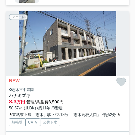
アパート
NEW
志木市中宗岡
ハナミズキ
8.3
万円
管理/共益費3,500円
50.57㎡ (1LDK) /築11年 /3階建
東武東上線「志木」駅 バス13分 「志木高校入口」 停歩2分
埼京線「
駐輪場
CATV
公共下水