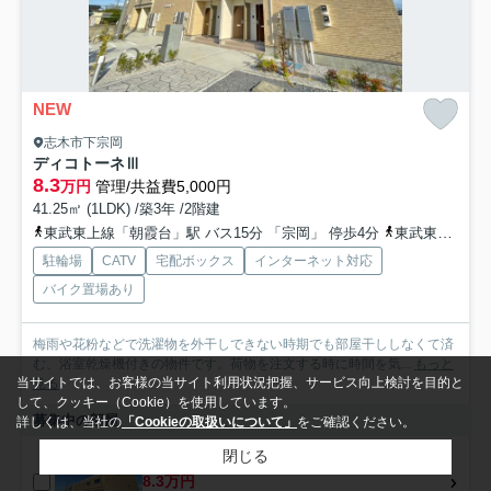
NEW
志木市下宗岡
ディコトーネⅢ
8.3
万円
管理/共益費5,000円
41.25㎡ (1LDK) /築3年 /2階建
東武東上線「朝霞台」駅 バス15分 「宗岡」 停歩4分
東武東上線「志木」駅 バス14分 「下宗岡三丁目」 停歩3分
駐輪場
CATV
宅配ボックス
インターネット対応
バイク置場あり
梅雨や花粉などで洗濯物を外干しできない時期でも部屋干ししなくて済
む、浴室乾燥機付きの物件です。荷物を注文する時に時間を気...
もっと
当サイトでは、お客様の当サイト利用状況把握、サービス向上検討を目的と
見る
して、クッキー（Cookie）を使用しています。
募集中の部屋
詳しくは、当社の
「Cookieの取扱いについて」
をご確認ください。
閉じる
1階
8.3万円