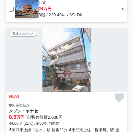
2-3F
24万円
3階 / 220.40㎡ / 6SLDK
賃貸マンション
NEW
新座市新座
メゾン・ヤナセ
8.5
万円
管理/共益費2,000円
44.68㎡ (2DK) /築33年 /4階建
東武東上線「志木」駅 徒歩22分
東武東上線「柳瀬川」駅 徒歩18分