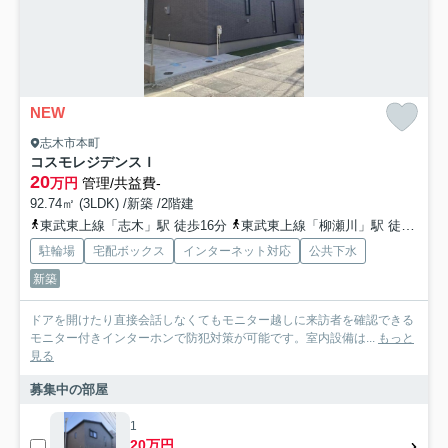
NEW
志木市本町
コスモレジデンスＩ
20
万円
管理/共益費-
92.74㎡ (3LDK) /新築 /2階建
東武東上線「志木」駅 徒歩16分
東武東上線「柳瀬川」駅 徒歩23分
駐輪場
宅配ボックス
インターネット対応
公共下水
新築
ドアを開けたり直接会話しなくてもモニター越しに来訪者を確認できる
モニター付きインターホンで防犯対策が可能です。室内設備は...
もっと
見る
募集中の部屋
1
20万円