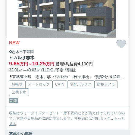
NEW
志木市下宗岡
ヒカルサ志木
9.65
10.25
万円～
万円
管理/共益費4,100円
32.01㎡～40.03㎡ (1LDK) /予定 /3階建
東武東上線「志木」駅 バス18分 「秋ヶ瀬橋」 停歩3分
武蔵野線「北朝霞」駅 バス9分 「下宗岡３丁目」 停歩8分
駐輪場
オートロック
CATV
宅配ボックス
防犯カメラ
公共下水
新築
収納はウォークインクロゼット・床下収納などが備え付けられているの
で、衣類や日用品の収納に重宝します。共用部には宅配ボック...
もっと
見る
募集中の部屋