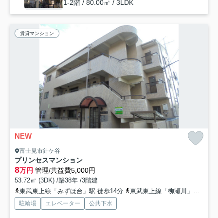
1-2階 / 80.00㎡ / 3LDK
賃貸マンション
NEW
富士見市針ケ谷
プリンセスマンション
8
万円
管理/共益費5,000円
53.72㎡ (3DK) /築38年 /3階建
東武東上線「みずほ台」駅 徒歩14分
東武東上線「柳瀬川」駅 徒歩15分
駐輪場
エレベーター
公共下水