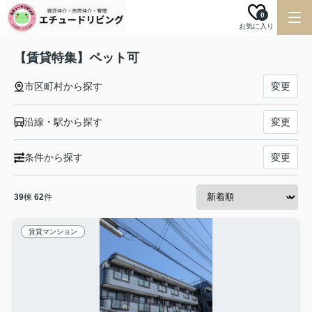
0
お気に入り
【賃貸特集】ペット可
市区町村から探す
変更
沿線・駅から探す
変更
条件から探す
変更
39
棟
62
件
賃貸マンション