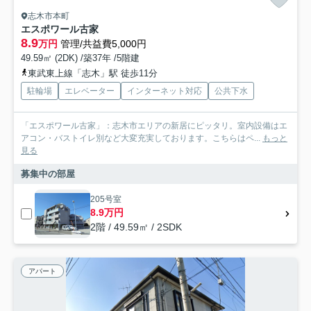
志木市本町
エスポワール古家
8.9
万円
管理/共益費5,000円
49.59㎡ (2DK) /築37年 /5階建
東武東上線「志木」駅 徒歩11分
駐輪場
エレベーター
インターネット対応
公共下水
「エスポワール古家」：志木市エリアの新居にピッタリ。室内設備はエ
アコン・バストイレ別など大変充実しております。こちらはペ...
もっと
見る
募集中の部屋
205号室
8.9万円
2階 / 49.59㎡ / 2SDK
アパート