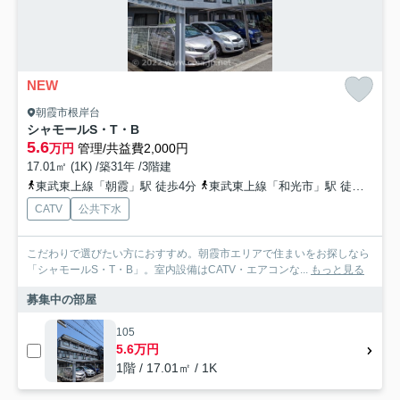
NEW
朝霞市根岸台
シャモールS・T・B
5.6
万円
管理/共益費2,000円
17.01㎡ (1K) /築31年 /3階建
東武東上線「朝霞」駅 徒歩4分
東武東上線「和光市」駅 徒歩19分
CATV
公共下水
こだわりで選びたい方におすすめ。朝霞市エリアで住まいをお探しなら
「シャモールS・T・B」。室内設備はCATV・エアコンな...
もっと見る
募集中の部屋
105
5.6万円
1階 / 17.01㎡ / 1K