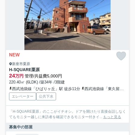
NEW
新座市栗原
H-SQUARE栗原
24
万円
管理/共益費5,000円
220.40㎡ (6LDK) /築34年 /3階建
西武池袋線「ひばりヶ丘」駅 徒歩11分
西武池袋線「東久留米」駅 徒歩26分
エレベーター
公共下水
「H-SQUARE栗原」のここがイチオシ。ドアを開けたり直接会話しなく
てもモニター越しに来訪者を確認できるモニター付きイ...
もっと見る
募集中の部屋