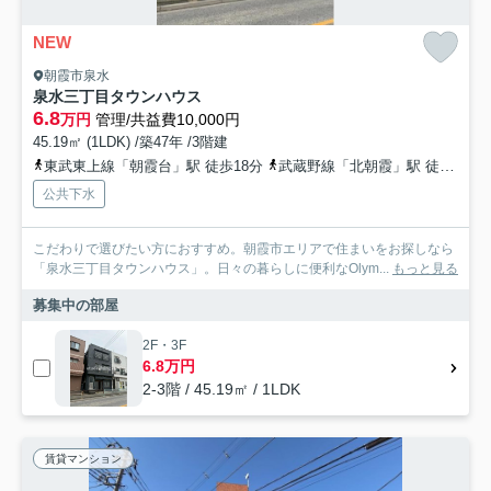
NEW
朝霞市泉水
泉水三丁目タウンハウス
6.8
万円
管理/共益費10,000円
45.19㎡ (1LDK) /築47年 /3階建
東武東上線「朝霞台」駅 徒歩18分
武蔵野線「北朝霞」駅 徒歩19分
公共下水
こだわりで選びたい方におすすめ。朝霞市エリアで住まいをお探しなら
「泉水三丁目タウンハウス」。日々の暮らしに便利なOlym...
もっと見る
募集中の部屋
2F・3F
6.8万円
2-3階 / 45.19㎡ / 1LDK
賃貸マンション