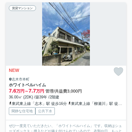
賃貸マンション
NEW
志木市本町
ホワイトベルハイム
7.6
7.7
万円～
万円
管理/共益費3,000円
36.00㎡ (2DK) /築39年 /2階建
東武東上線「志木」駅 徒歩16分
東武東上線「柳瀬川」駅 徒歩25分
閑静な住宅地
公共下水
ぜひ一度見ていただきたい、「ホワイトベルハイム」です。収納はシュ
ーズボックス・押入などが備え付けられているので、衣類や日...
もっと