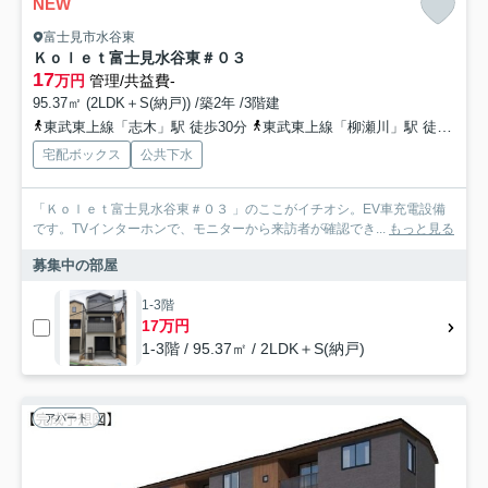
NEW
富士見市水谷東
Ｋｏｌｅｔ富士見水谷東＃０３
17
万円
管理/共益費-
95.37㎡ (2LDK＋S(納戸)) /築2年 /3階建
東武東上線「志木」駅 徒歩30分
東武東上線「柳瀬川」駅 徒歩23分
宅配ボックス
公共下水
「Ｋｏｌｅｔ富士見水谷東＃０３ 」のここがイチオシ。EV車充電設備
です。TVインターホンで、モニターから来訪者が確認でき...
もっと見る
募集中の部屋
1-3階
17万円
1-3階 / 95.37㎡ / 2LDK＋S(納戸)
アパート