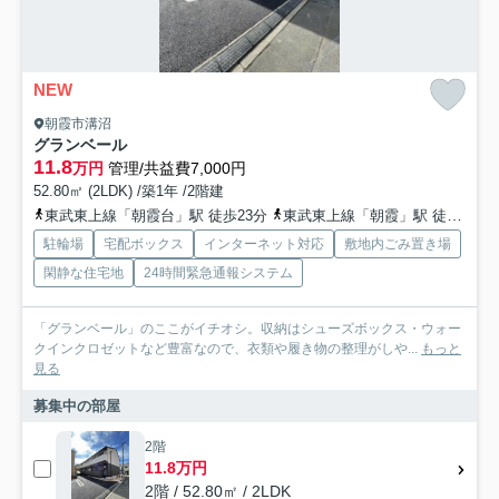
NEW
朝霞市溝沼
グランベール
11.8
万円
管理/共益費7,000円
52.80㎡ (2LDK) /築1年 /2階建
東武東上線「朝霞台」駅 徒歩23分
東武東上線「朝霞」駅 徒歩24分
駐輪場
宅配ボックス
インターネット対応
敷地内ごみ置き場
閑静な住宅地
24時間緊急通報システム
「グランベール」のここがイチオシ。収納はシューズボックス・ウォー
クインクロゼットなど豊富なので、衣類や履き物の整理がしや...
もっと
見る
募集中の部屋
2階
11.8万円
2階 / 52.80㎡ / 2LDK