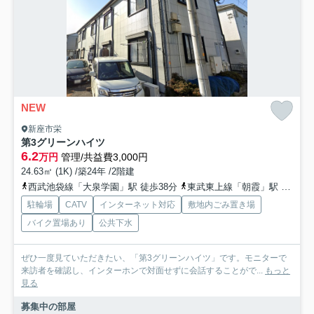
NEW
新座市栄
第3グリーンハイツ
6.2
万円
管理/共益費3,000円
24.63㎡ (1K) /築24年 /2階建
西武池袋線「大泉学園」駅 徒歩38分
東武東上線「朝霞」駅 徒歩50分
駐輪場
CATV
インターネット対応
敷地内ごみ置き場
バイク置場あり
公共下水
ぜひ一度見ていただきたい、「第3グリーンハイツ」です。モニターで
来訪者を確認し、インターホンで対面せずに会話することがで...
もっと
見る
募集中の部屋