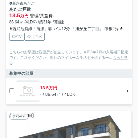
新座市あたご
あたご戸建
13.5
万円
管理/共益費-
86.64㎡ (4LDK) /築31年 /3階建
西武池袋線「清瀬」駅 バス12分 「旭が丘二丁目」 停歩2分
武蔵野線
CATV
公共下水
こちらのお部屋は洗面所が独立しています。令和8年7月の入居期日指定
です。ご注意ください。憧れのマイホーム生活を実現する一...
もっと見
る
募集中の部屋
13.5万円
- / 86.64㎡ / 4LDK
アパート