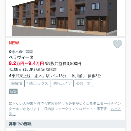
NEW
志木市中宗岡
ベラヴィータ
9.2
9.4
万円～
万円
管理/共益費3,900円
41.08㎡ (1LDK) /新築 /3階建
東武東上線「志木」駅 バス13分 「氷川前」 停歩3分
駐輪場
宅配ボックス
防犯カメラ
公共下水
新築
知らない人が来た時でも玄関を開ける必要がなくなるモニター付きイン
ターホンがあります。収納はウォークインクロゼット・床下収...
もっと
見る
募集中の部屋