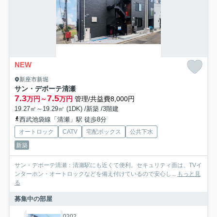
NEW
新座市新堀
サン・デボーテ清瀬
7.3
7.5
万円～
万円
管理/共益費8,000円
19.27㎡～19.29㎡ (1DK) /新築 /3階建
西武池袋線「清瀬」駅 徒歩8分
オートロック
CATV
宅配ボックス
公共下水
新築
サン・デボーテ清瀬：清瀬駅にも近くて便利。セキュリティ面は、TVイ
ンターホン・オートロックなどを備え付けているので安心し...
もっと見
る
募集中の部屋
0202