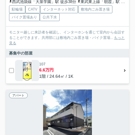
西武池袋線「大泉学園」駅 徒歩38分
東武東上線「朝霞」駅 徒歩50分
駐輪場
CATV
インターネット対応
敷地内ごみ置き場
バイク置場あり
公共下水
モニター越しに来訪者を確認し、インターホンを通じて室内から会話す
ることができます。共用部には敷地内ごみ置き場・バイク置場...
もっと
見る
募集中の部屋
107
6.6万円
1階 / 24.64㎡ / 1K
アパート