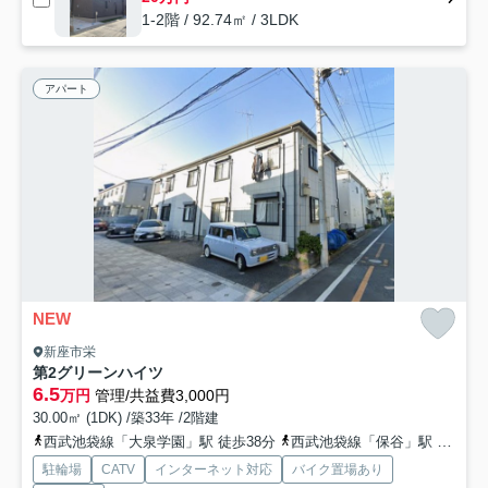
1-2階 / 92.74㎡ / 3LDK
アパート
NEW
新座市栄
第2グリーンハイツ
6.5
万円
管理/共益費3,000円
30.00㎡ (1DK) /築33年 /2階建
西武池袋線「大泉学園」駅 徒歩38分
西武池袋線「保谷」駅 徒歩44分
駐輪場
CATV
インターネット対応
バイク置場あり