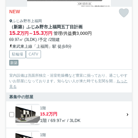
NEW
ふじみ野市上福岡
（新築）ふじみ野市上福岡五丁目計画
15.2
15.3
万円～
万円
管理/共益費3,000円
69.97㎡ (3LDK) /予定 /2階建
東武東上線「上福岡」駅 徒歩8分
駐輪場
CATV
新築
室内設備は洗面所独立・浴室乾燥機など豊富に揃っており、過ごしやす
いお部屋になっております。知らない人が来た時でも玄関を開...
もっと
見る
募集中の部屋
1階
15.2万円
1階 / 69.97㎡ / 3LDK
1階