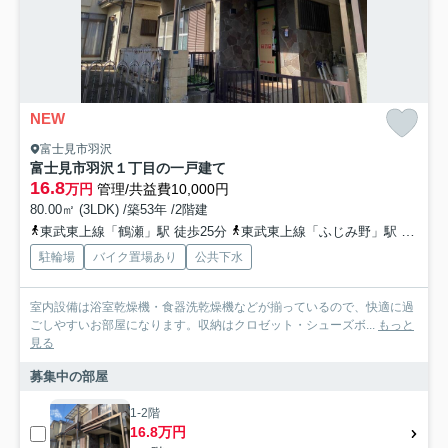
NEW
富士見市羽沢
富士見市羽沢１丁目の一戸建て
16.8
万円
管理/共益費10,000円
80.00㎡ (3LDK) /築53年 /2階建
東武東上線「鶴瀬」駅 徒歩25分
東武東上線「ふじみ野」駅 徒歩27分
駐輪場
バイク置場あり
公共下水
室内設備は浴室乾燥機・食器洗乾燥機などが揃っているので、快適に過
ごしやすいお部屋になります。収納はクロゼット・シューズボ...
もっと
見る
募集中の部屋
1-2階
16.8万円