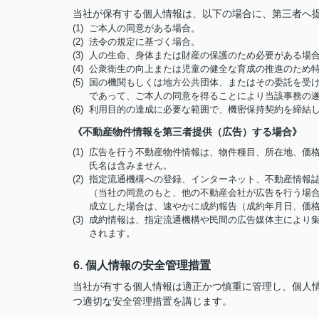
当社が保有する個人情報は、以下の場合に、第三者へ
(1) ご本人の同意がある場合。
(2) 法令の規定に基づく場合。
(3) 人の生命、身体または財産の保護のため必要がある
(4) 公衆衛生の向上または児童の健全な育成の推進のた
(5) 国の機関もしくは地方公共団体、またはその委託を
であって、ご本人の同意を得ることにより当該事務の
(6) 利用目的の達成に必要な範囲で、機密保持契約を締
《不動産物件情報を第三者提供（広告）する場合》
(1) 広告を行う不動産物件情報は、物件種目、所在地、
氏名は含みません。
(2) 指定流通機構への登録、インターネット、不動産情
（当社の同意のもと、他の不動産会社が広告を行う場合
成立した場合は、速やかに成約報告（成約年月日、価
(3) 成約情報は、指定流通機構や民間の広告媒体主によ
されます。
6. 個人情報の安全管理措置
当社が有する個人情報は適正かつ慎重に管理し、個人
つ適切な安全管理措置を講じます。