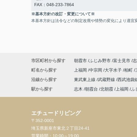
FAX：048-233-7864
※基本方針の改訂・変更について※
本基本方針は法令などの制定改廃や情勢の変化により適宜
市区町村から探す
朝霞市
ふじみ野市
富士見市
志
町名から探す
上福岡
中宗岡
大字水子
柏町
沿線から探す
東武東上線
武蔵野線
西武池袋
駅から探す
志木
朝霞台
北朝霞
上福岡
ふ
エチュードリビング
〒352-0001
埼玉県新座市東北２丁目24-41
営業時間：
10:00～19:00