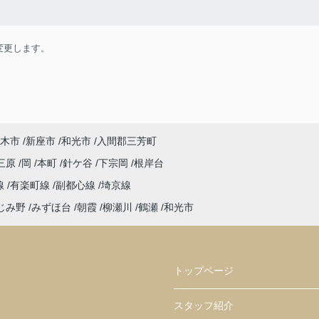
変更します。
木市
新座市
和光市
入間郡三芳町
三原
岡
本町
針ケ谷
下宗岡
根岸台
線
有楽町線
副都心線
埼京線
じみ野
みずほ台
朝霞
柳瀬川
鶴瀬
和光市
トップページ
スタッフ紹介