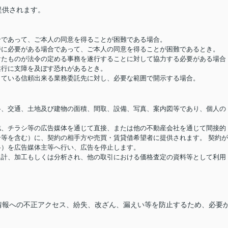
提供されます。
場合であって、ご本人の同意を得ることが困難である場合。
め特に必要がある場合であって、ご本人の同意を得ることが困難であるとき。
受けたものが法令の定める事務を遂行することに対して協力する必要がある場合
遂行に支障を及ぼす恐れがあるとき。
結している信頼出来る業務委託先に対し、必要な範囲で開示する場合。
価格、交通、土地及び建物の面積、間取、設備、写真、案内図等であり、個人の
報誌、チラシ等の広告媒体を通じて直接、または他の不動産会社を通じて間接的
等を含む）に、契約の相手方や売買・賃貸借希望者に提供されます。 契約
格）を広告媒体主等へ行い、広告を停止します。
り集計、加工もしくは分析され、他の取引における価格査定の資料等として利用
情報への不正アクセス、紛失、改ざん、漏えい等を防止するため、必要