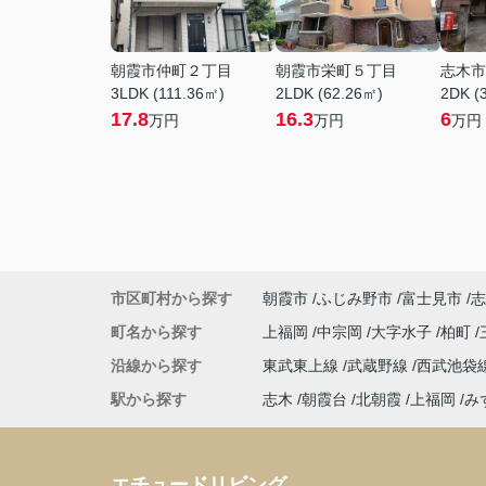
朝霞市仲町２丁目
朝霞市栄町５丁目
志木市
3LDK (111.36㎡)
2LDK (62.26㎡)
2DK (
17.8
16.3
6
万円
万円
万円
市区町村から探す
朝霞市
ふじみ野市
富士見市
志
町名から探す
上福岡
中宗岡
大字水子
柏町
沿線から探す
東武東上線
武蔵野線
西武池袋
駅から探す
志木
朝霞台
北朝霞
上福岡
み
エチュードリビング