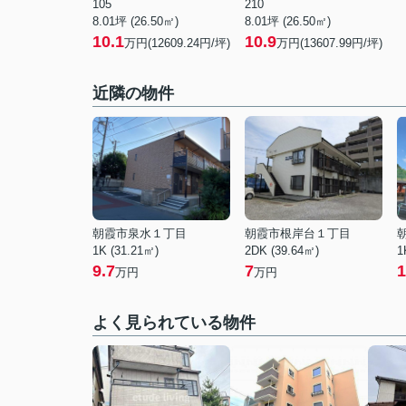
105
210
8.01坪 (26.50㎡)
8.01坪 (26.50㎡)
10.1
10.9
万円(12609.24円/坪)
万円(13607.99円/坪)
近隣の物件
朝霞市泉水１丁目
朝霞市根岸台１丁目
1K (31.21㎡)
2DK (39.64㎡)
1
9.7
7
1
万円
万円
よく見られている物件