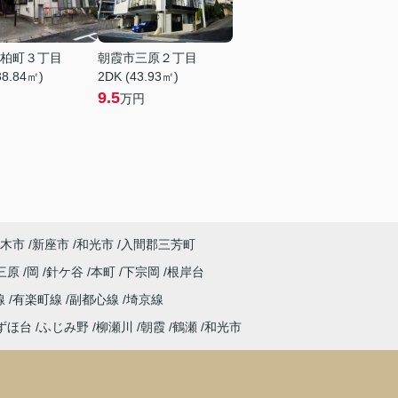
柏町３丁目
朝霞市三原２丁目
38.84㎡)
2DK (43.93㎡)
9.5
万円
木市
新座市
和光市
入間郡三芳町
三原
岡
針ケ谷
本町
下宗岡
根岸台
線
有楽町線
副都心線
埼京線
ずほ台
ふじみ野
柳瀬川
朝霞
鶴瀬
和光市