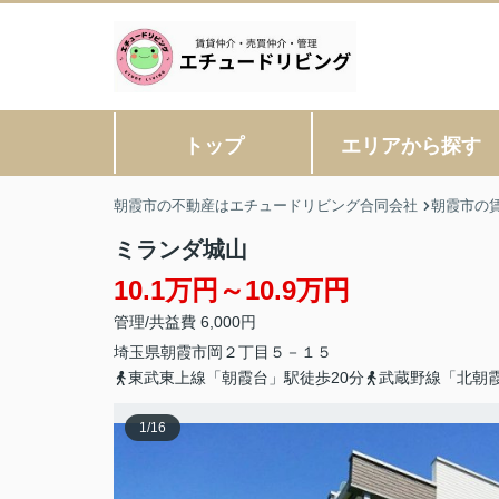
トップ
エリアから探す
朝霞市の不動産はエチュードリビング合同会社
朝霞市の
ミランダ城山
10.1万円～10.9万円
管理/共益費 6,000円
埼玉県
朝霞市
岡
２丁目５－１５
東武東上線「朝霞台」駅徒歩20分
武蔵野線「北朝霞
1
/
16