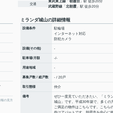
東武東上線
「
朝霞台
」駅 徒歩20分
交通
武蔵野線
「
北朝霞
」駅 徒歩20分
ミランダ城山の詳細情報
設備条件
駐輪場
インターネット対応
防犯カメラ
設備(その他)
-
駐車場/月額
-/-
用途地域
-
募集戸数 / 総戸数
- / 20戸
分
取引態様
仲介
備考
ぜひ一度見ていただきたい、「ミラ
情報の見方
城山」です。平成30年築で、多くの
ご満足の物件はこちらです。こちら
件はアパートです。朝霞市を中心に