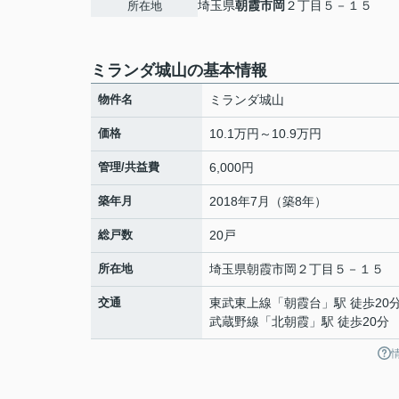
埼玉県
朝霞市
岡
２丁目５－１５
所在地
ミランダ城山の基本情報
物件名
ミランダ城山
価格
10.1万円～10.9万円
管理/共益費
6,000円
築年月
2018年7月（築8年）
総戸数
20戸
所在地
埼玉県
朝霞市
岡
２丁目５－１５
交通
東武東上線
「
朝霞台
」駅 徒歩20
武蔵野線
「
北朝霞
」駅 徒歩20分