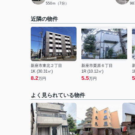
550ｍ（7分）
9
近隣の物件
新座市東北２丁目
新座市栗原６丁目
1K (30.31㎡)
1R (10.12㎡)
1
8.2
5.5
5
万円
万円
よく見られている物件