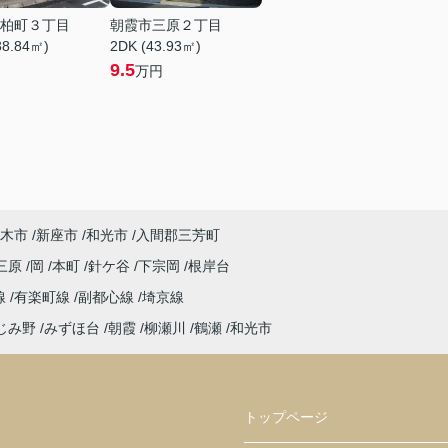
柏町３丁目
朝霞市三原２丁目
38.84㎡)
2DK (43.93㎡)
9.5
万円
木市
新座市
和光市
入間郡三芳町
三原
岡
本町
針ケ谷
下宗岡
根岸台
線
有楽町線
副都心線
埼京線
じみ野
みずほ台
朝霞
柳瀬川
鶴瀬
和光市
トップページ