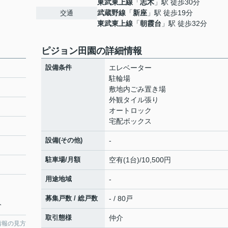
東武東上線
「
志木
」駅 徒歩30分
武蔵野線
「
新座
」駅 徒歩19分
交通
東武東上線
「
朝霞台
」駅 徒歩32分
ピジョン田園の詳細情報
設備条件
エレベーター
駐輪場
敷地内ごみ置き場
外観タイル張り
オートロック
宅配ボックス
設備(その他)
-
駐車場/月額
空有(1台)/10,500円
用途地域
-
募集戸数 / 総戸数
- / 80戸
分
取引態様
仲介
情報の見方