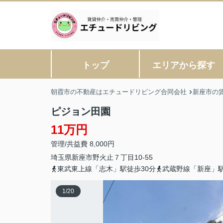
トップ
エリアから探す
朝霞市の不動産はエチュードリビング合同会社
新座市の
ピジョン田園
11万円
管理/共益費 8,000円
埼玉県
新座市
野火止
７丁目10-55
東武東上線「志木」駅徒歩30分
武蔵野線「新座」駅
1
/
20