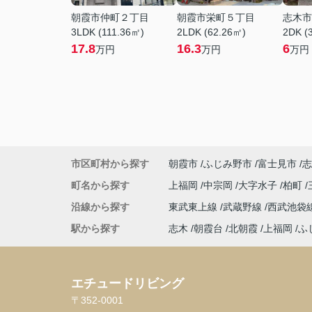
朝霞市仲町２丁目
朝霞市栄町５丁目
志木市
3LDK (111.36㎡)
2LDK (62.26㎡)
2DK (
17.8
16.3
6
万円
万円
万円
市区町村から探す
朝霞市
ふじみ野市
富士見市
志
町名から探す
上福岡
中宗岡
大字水子
柏町
沿線から探す
東武東上線
武蔵野線
西武池袋
駅から探す
志木
朝霞台
北朝霞
上福岡
ふ
エチュードリビング
〒352-0001