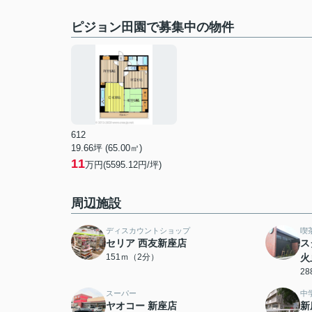
ピジョン田園で募集中の物件
612
19.66坪 (65.00㎡)
11
万円(5595.12円/坪)
周辺施設
ディスカウントショップ
喫
セリア 西友新座店
ス
151ｍ（2分）
火
2
スーパー
中
ヤオコー 新座店
新