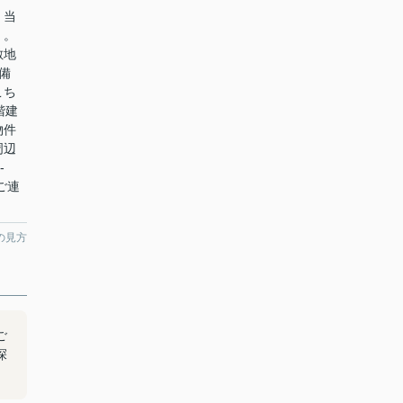
。当
」。
敷地
備
こち
階建
物件
周辺
-
でご連
の見方
ご
探