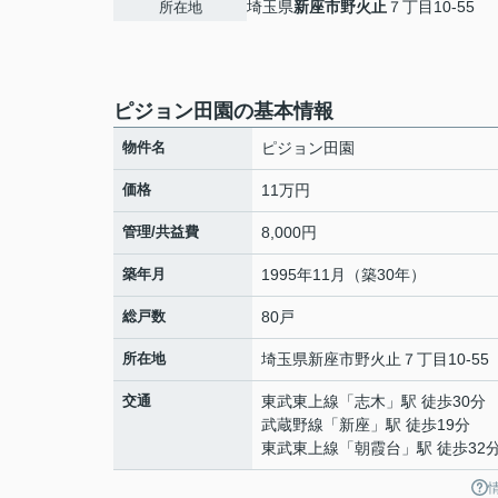
埼玉県
新座市
野火止
７丁目10-55
所在地
ピジョン田園の基本情報
物件名
ピジョン田園
価格
11万円
管理/共益費
8,000円
築年月
1995年11月（築30年）
総戸数
80戸
所在地
埼玉県
新座市
野火止
７丁目10-55
交通
東武東上線
「
志木
」駅 徒歩30分
武蔵野線
「
新座
」駅 徒歩19分
東武東上線
「
朝霞台
」駅 徒歩32