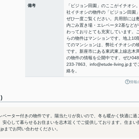
備考
「ピジョン田園」のここがイチオシ
社イチオシの物件の「ピジョン田園
ぜひ一度ご覧ください。共用部には
内ごみ置き場・エレベータ2基などが
わっておりとても充実しています。
らの物件はマンションです。地上10
てのマンションは、弊社イチオシの
です。新座市にある東武東上線志木
の物件の情報を公開中です。ぜひ048
233-7863、info@etude-living.jpま
絡を。
情報
)
レベーター付きの物件です。陽当たりが良いので、冬も暖かく快適に過
。安心して暮らせるお住まいを志木近くでご提供しております。住まい
iving.jpまでお問い合わせください。