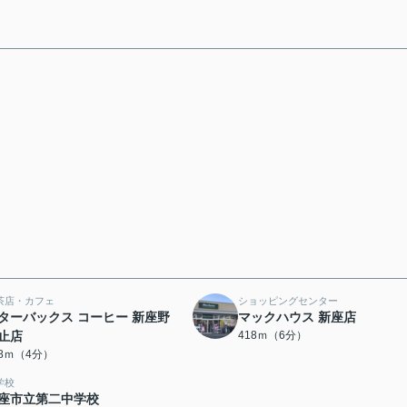
茶店・カフェ
ショッピングセンター
ターバックス コーヒー 新座野
マックハウス 新座店
止店
418ｍ（6分）
88ｍ（4分）
学校
座市立第二中学校