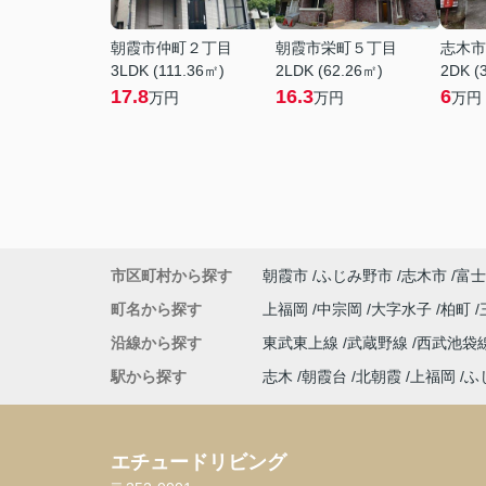
朝霞市仲町２丁目
朝霞市栄町５丁目
志木市
3LDK (111.36㎡)
2LDK (62.26㎡)
2DK (
17.8
16.3
6
万円
万円
万円
市区町村から探す
朝霞市
ふじみ野市
志木市
富士
町名から探す
上福岡
中宗岡
大字水子
柏町
沿線から探す
東武東上線
武蔵野線
西武池袋
駅から探す
志木
朝霞台
北朝霞
上福岡
ふ
エチュードリビング