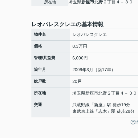
埼玉県
新座市
北野
２丁目４－３０
所在地
レオパレスクレエの基本情報
物件名
レオパレスクレエ
価格
8.3万円
管理/共益費
6,000円
築年月
2009年3月（築17年）
総戸数
20戸
所在地
埼玉県
新座市
北野
２丁目４－３０
交通
武蔵野線
「
新座
」駅 徒歩19分
東武東上線
「
志木
」駅 徒歩28分