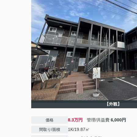
【外観】
8.3万円
管理/共益費
6,000円
価格
1K/19.87㎡
間取り/面積