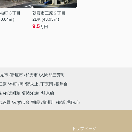
柏町３丁目
朝霞市三原２丁目
38.84㎡)
2DK (43.93㎡)
9.5
万円
見市
新座市
和光市
入間郡三芳町
三原
本町
岡
野火止
下宗岡
根岸台
線
有楽町線
副都心線
埼京線
じみ野
みずほ台
朝霞
柳瀬川
鶴瀬
和光市
トップページ