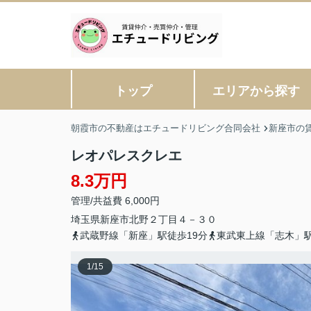
トップ
エリアから探す
朝霞市の不動産はエチュードリビング合同会社
新座市の
レオパレスクレエ
8.3万円
管理/共益費 6,000円
埼玉県
新座市
北野
２丁目４－３０
武蔵野線「新座」駅徒歩19分
東武東上線「志木」駅
1
/
15