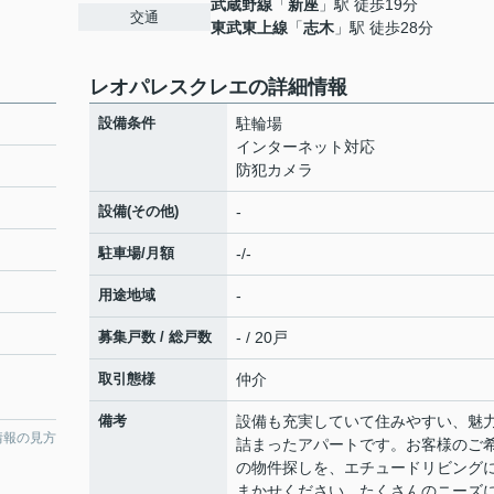
武蔵野線
「
新座
」駅 徒歩19分
交通
東武東上線
「
志木
」駅 徒歩28分
レオパレスクレエの詳細情報
設備条件
駐輪場
インターネット対応
防犯カメラ
設備(その他)
-
駐車場/月額
-/-
用途地域
-
募集戸数 / 総戸数
- / 20戸
取引態様
仲介
備考
設備も充実していて住みやすい、魅
情報の見方
詰まったアパートです。お客様のご
の物件探しを、エチュードリビング
まかせください。たくさんのニーズ