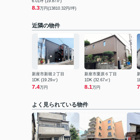
6.01坪 (19.87㎡)
8.3
万円(13810.32円/坪)
近隣の物件
新座市新堀２丁目
新座市栗原６丁目
1DK (19.29㎡)
1DK (32.67㎡)
1
7.4
8.1
7
万円
万円
よく見られている物件