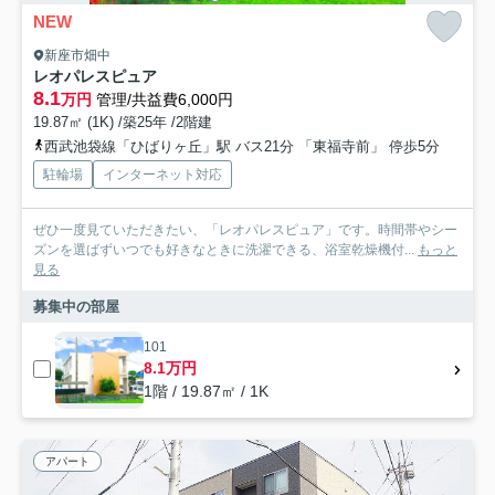
NEW
新座市畑中
レオパレスピュア
8.1
万円
管理/共益費6,000円
19.87㎡ (1K) /築25年 /2階建
西武池袋線「ひばりヶ丘」駅 バス21分 「東福寺前」 停歩5分
駐輪場
インターネット対応
ぜひ一度見ていただきたい、「レオパレスピュア」です。時間帯やシー
ズンを選ばずいつでも好きなときに洗濯できる、浴室乾燥機付...
もっと
見る
募集中の部屋
101
8.1万円
1階 / 19.87㎡ / 1K
アパート