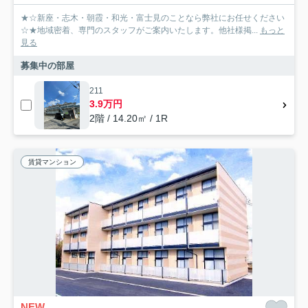
★☆新座・志木・朝霞・和光・富士見のことなら弊社にお任せください
☆★地域密着、専門のスタッフがご案内いたします。他社様掲...
もっと
見る
募集中の部屋
211
3.9万円
2階 / 14.20㎡ / 1R
賃貸マンション
NEW