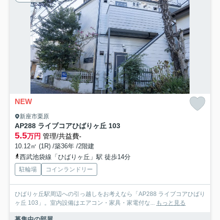
NEW
新座市栗原
AP288 ライブコアひばりヶ丘 103
5.5
万円
管理/共益費-
10.12㎡ (1R) /築36年 /2階建
西武池袋線「ひばりヶ丘」駅 徒歩14分
駐輪場
コインランドリー
ひばりヶ丘駅周辺への引っ越しをお考えなら「AP288 ライブコアひばり
ヶ丘 103」。室内設備はエアコン・家具・家電付な...
もっと見る
募集中の部屋