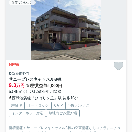
賃貸マンション
NEW
新座市野寺
サニープレスキャッスルB棟
9.3
万円
管理/共益費5,000円
60.48㎡ (3LDK) /築28年 /3階建
西武池袋線「ひばりヶ丘」駅 徒歩16分
駐輪場
オートロック
CATV
宅配ボックス
インターネット対応
敷地内ごみ置き場
新着情報：サニープレスキャッスルB棟の空室情報ならコチラ。エチュ