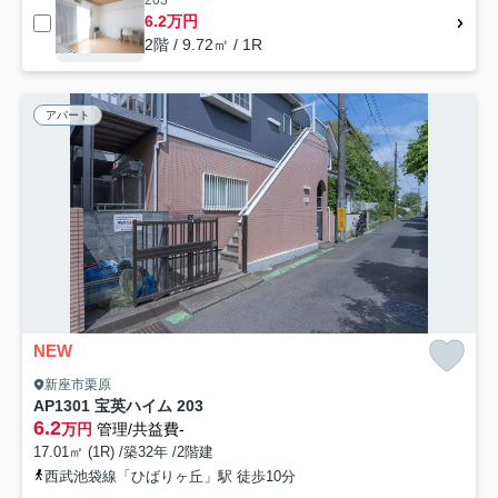
203
6.2万円
2階 / 9.72㎡ / 1R
アパート
NEW
新座市栗原
AP1301 宝英ハイム 203
6.2
万円
管理/共益費-
17.01㎡ (1R) /築32年 /2階建
西武池袋線「ひばりヶ丘」駅 徒歩10分