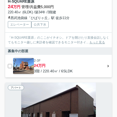
H-SQUARE栗原
24
万円
管理/共益費5,000円
220.40㎡ (6LDK) /築34年 /3階建
西武池袋線「ひばりヶ丘」駅 徒歩11分
エレベーター
公共下水
「H-SQUARE栗原」のここがイチオシ。ドアを開けたり直接会話しなく
てもモニター越しに来訪者を確認できるモニター付きイ...
もっと見る
募集中の部屋
2-3F
24万円
3階 / 220.40㎡ / 6SLDK
アパート