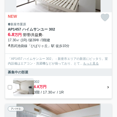
NEW
新座市栗原
AP1457 ハイムサンユー 302
6.8
万円
管理/共益費-
17.30㎡ (1R) /築39年 /3階建
西武池袋線「ひばりヶ丘」駅 徒歩10分
「AP1457 ハイムサンユー 302」：新座市エリアの新居にピッタリ。室
内設備はエアコン・洗濯機などが揃っており、とて...
もっと見る
募集中の部屋
302
6.8万円
3階 / 17.30㎡ / 1R
アパート