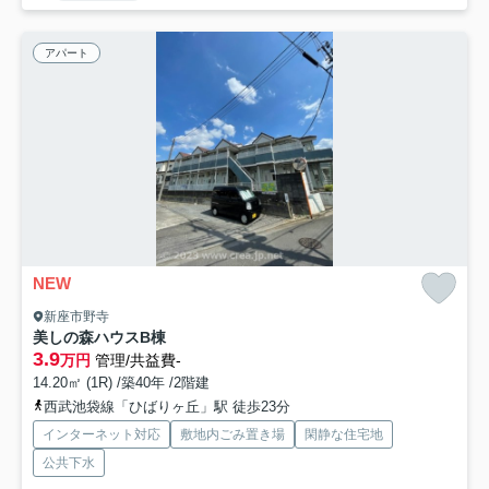
アパート
NEW
新座市野寺
美しの森ハウスB棟
3.9
万円
管理/共益費-
14.20㎡ (1R) /築40年 /2階建
西武池袋線「ひばりヶ丘」駅 徒歩23分
インターネット対応
敷地内ごみ置き場
閑静な住宅地
公共下水