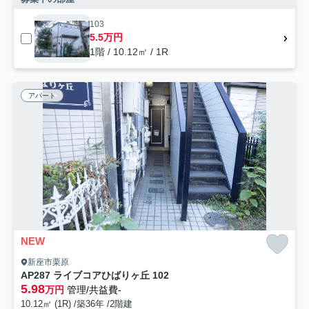
103
5.5万円
1階 / 10.12㎡ / 1R
アパート
NEW
新座市栗原
AP287 ライブコアひばりヶ丘 102
5.98
万円
管理/共益費-
10.12㎡ (1R) /築36年 /2階建