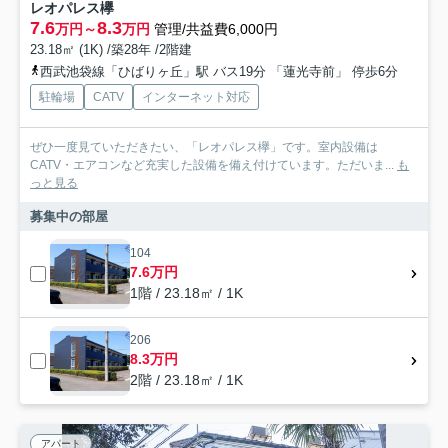
レオパレス欅
7.6
8.3
万円～
万円
管理/共益費6,000円
23.18㎡ (1K) /築28年 /2階建
西武池袋線「ひばりヶ丘」駅 バス19分 「蓮光寺前」 停歩6分
駐輪場
CATV
インターネット対応
ぜひ一度見ていただきたい、「レオパレス欅」です。室内設備は
CATV・エアコンなど充実した設備を備え付けています。ただいま...
も
っと見る
募集中の部屋
104
7.6万円
1階 / 23.18㎡ / 1K
206
8.3万円
2階 / 23.18㎡ / 1K
アパート