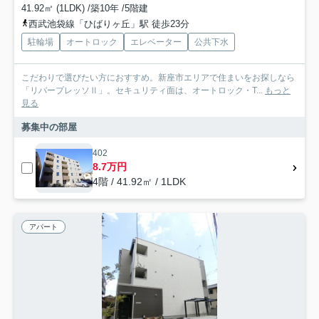
41.92㎡ (1LDK) /築10年 /5階建
西武池袋線「ひばりヶ丘」駅 徒歩23分
駐輪場
オートロック
エレベーター
公共下水
こだわりで選びたい方におすすめ。新座市エリアで住まいをお探しなら
「リバープレッソⅡ」。セキュリティ面は、オートロック・T...
もっと
見る
募集中の部屋
402
8.7万円
4階 / 41.92㎡ / 1LDK
アパート