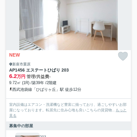
NEW
新座市栗原
AP1456 エステートひばり 203
6.2
万円
管理/共益費-
9.72㎡ (1R) /築39年 /2階建
西武池袋線「ひばりヶ丘」駅 徒歩12分
室内設備はエアコン・洗濯機など豊富に揃っており、過ごしやすいお部
屋になっております。転居先に住み心地も良いこちらの賃貸物...
もっと
見る
募集中の部屋