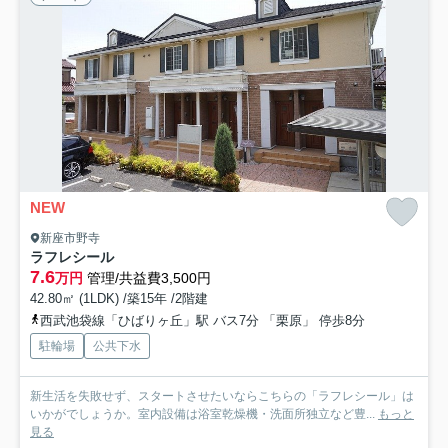
NEW
新座市野寺
ラフレシール
7.6
万円
管理/共益費3,500円
42.80㎡ (1LDK) /築15年 /2階建
西武池袋線「ひばりヶ丘」駅 バス7分 「栗原」 停歩8分
駐輪場
公共下水
新生活を失敗せず、スタートさせたいならこちらの「ラフレシール」は
いかがでしょうか。室内設備は浴室乾燥機・洗面所独立など豊...
もっと
見る