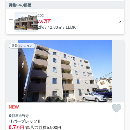
募集中の部屋
202
7.6万円
2階 / 42.80㎡ / 1LDK
賃貸マンション
NEW
新座市野寺
リバープレッソⅡ
8.7
万円
管理/共益費5,800円