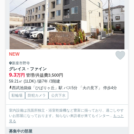
NEW
新座市野寺
グレイス・ファイン
9.3
万円
管理/共益費3,500円
59.21㎡ (1LDK) /築7年 /3階建
西武池袋線「ひばりヶ丘」駅 バス5分 「火の見下」 停歩4分
駐輪場
防犯カメラ
公共下水
室内設備は洗面所独立・浴室乾燥機など豊富に揃っており、過ごしやす
いお部屋になっております。知らない来訪者が来てもインター...
もっと
見る
募集中の部屋