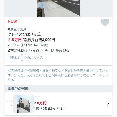
NEW
新座市栗原
グレイスひばりヶ丘
7.6
万円
管理/共益費3,000円
25.93㎡ (1K) /築5年 /3階建
西武池袋線「ひばりヶ丘」駅 徒歩13分
駐輪場
宅配ボックス
室内設備は浴室乾燥機・洗面所独立など充実した設備を備え付けていま
す。知らない人が来た時でも玄関を開ける必要がなくなるモニ...
もっと
見る
募集中の部屋
103
7.6万円
1階 / 25.93㎡ / 1K