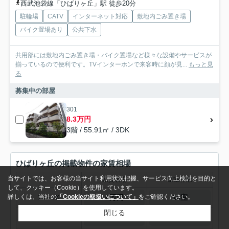
西武池袋線「ひばりヶ丘」駅 徒歩20分
駐輪場
CATV
インターネット対応
敷地内ごみ置き場
バイク置場あり
公共下水
共用部には敷地内ごみ置き場・バイク置場など様々な設備やサービスが
揃っているので便利です。TVインターホンで来客時に顔が見...
もっと見
る
募集中の部屋
301
8.3万円
3階 / 55.91㎡ / 3DK
ひばりヶ丘の掲載物件の家賃相場
当サイトでは、お客様の当サイト利用状況把握、サービス向上検討を目的と
家賃相場
空室件数
して、クッキー（Cookie）を使用しています。
6万円
16室
詳しくは、当社の
「Cookieの取扱いについて」
をご確認ください。
1R～1K
閉じる
9.2万円
4室
1DK～1LDK