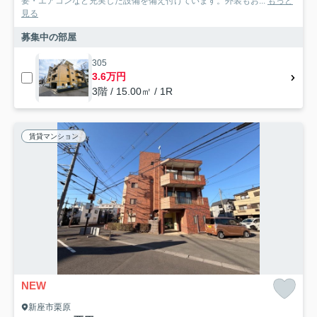
要・エアコンなど充実した設備を備え付けています。外装もお...
もっと
見る
募集中の部屋
305
3.6万円
3階 / 15.00㎡ / 1R
賃貸マンション
NEW
新座市栗原