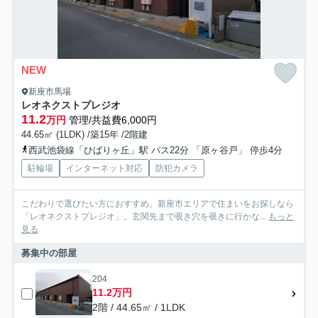
NEW
新座市馬場
レオネクストプレジオ
11.2
万円
管理/共益費6,000円
44.65㎡ (1LDK) /築15年 /2階建
西武池袋線「ひばりヶ丘」駅 バス22分 「原ヶ谷戸」 停歩4分
駐輪場
インターネット対応
防犯カメラ
こだわりで選びたい方におすすめ。新座市エリアで住まいをお探しなら
「レオネクストプレジオ」。玄関先まで覗き穴を覗きに行かな...
もっと
見る
募集中の部屋
204
11.2万円
2階 / 44.65㎡ / 1LDK