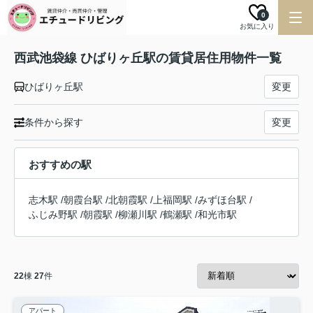
0
お気に入り
西武池袋線 ひばりヶ丘駅の賃貸居住用物件一覧
ひばりヶ丘駅
変更
条件から探す
変更
おすすめの駅
志木駅
/
朝霞台駅
/
北朝霞駅
/
上福岡駅
/
みずほ台駅
/
ふじみ野駅
/
朝霞駅
/
柳瀬川駅
/
鶴瀬駅
/
和光市駅
22
棟
27
件
アパート