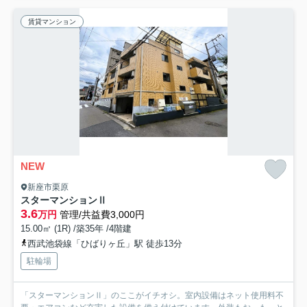
賃貸マンション
NEW
新座市栗原
スターマンションⅡ
3.6
万円
管理/共益費3,000円
15.00㎡ (1R) /築35年 /4階建
西武池袋線「ひばりヶ丘」駅 徒歩13分
駐輪場
「スターマンションⅡ」のここがイチオシ。室内設備はネット使用料不