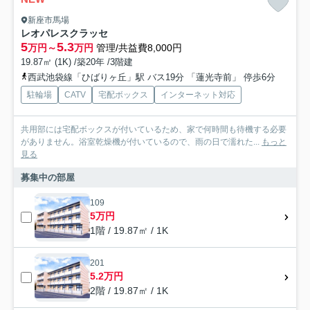
新座市馬場
レオパレスクラッセ
5
5.3
万円～
万円
管理/共益費8,000円
19.87㎡ (1K) /築20年 /3階建
西武池袋線「ひばりヶ丘」駅 バス19分 「蓮光寺前」 停歩6分
駐輪場
CATV
宅配ボックス
インターネット対応
共用部には宅配ボックスが付いているため、家で何時間も待機する必要
がありません。浴室乾燥機が付いているので、雨の日で濡れた...
もっと
見る
募集中の部屋
109
5万円
1階 / 19.87㎡ / 1K
201
5.2万円
2階 / 19.87㎡ / 1K