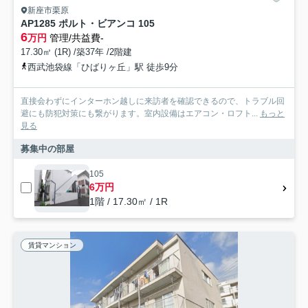
新座市栗原
AP1285 ポルト・ビアンコ 105
6
万円
管理/共益費-
17.30㎡ (1R) /築37年 /2階建
西武池袋線「ひばりヶ丘」駅 徒歩9分
直接会わずにインターホン越しに来訪者を確認できるので、トラブル回
避にも防犯対策にも繋がります。室内設備はエアコン・ロフト...
もっと
見る
募集中の部屋
105
6万円
1階 / 17.30㎡ / 1R
賃貸マンション