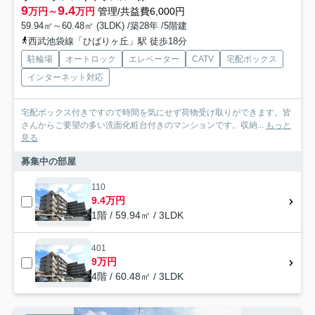
9
9.4
万円～
万円
管理/共益費6,000円
59.94㎡～60.48㎡ (3LDK) /築28年 /5階建
西武池袋線「ひばりヶ丘」駅 徒歩18分
駐輪場
オートロック
エレベーター
CATV
宅配ボックス
インターネット対応
宅配ボックス付きですので時間を気にせず荷物受け取りができます。皆
さんからご要望の多い洗面化粧台付きのマンションです。収納...
もっと
見る
募集中の部屋
110
9.4万円
1階 / 59.94㎡ / 3LDK
401
9万円
4階 / 60.48㎡ / 3LDK