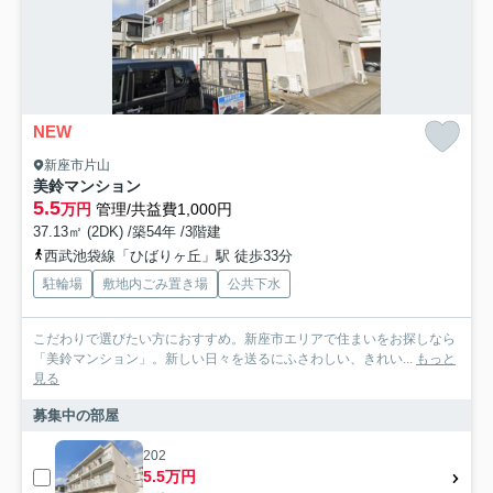
NEW
新座市片山
美鈴マンション
5.5
万円
管理/共益費1,000円
37.13㎡ (2DK) /築54年 /3階建
西武池袋線「ひばりヶ丘」駅 徒歩33分
駐輪場
敷地内ごみ置き場
公共下水
こだわりで選びたい方におすすめ。新座市エリアで住まいをお探しなら
「美鈴マンション」。新しい日々を送るにふさわしい、きれい...
もっと
見る
募集中の部屋
202
5.5万円