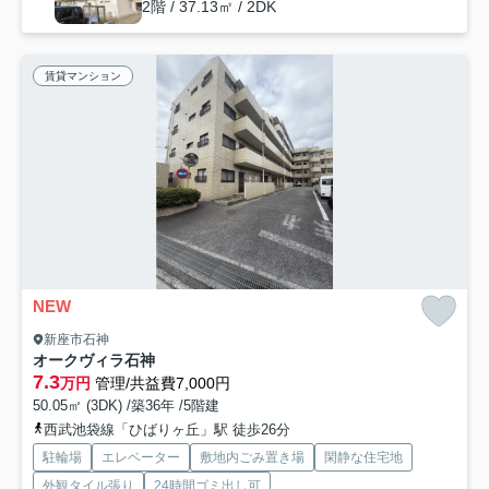
2階 / 37.13㎡ / 2DK
賃貸マンション
NEW
新座市石神
オークヴィラ石神
7.3
万円
管理/共益費7,000円
50.05㎡ (3DK) /築36年 /5階建
西武池袋線「ひばりヶ丘」駅 徒歩26分
駐輪場
エレベーター
敷地内ごみ置き場
閑静な住宅地
外観タイル張り
24時間ゴミ出し可