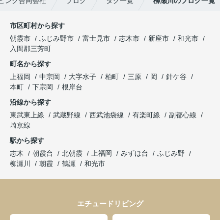
ビング合同会社
ブログ
タグ一覧
柳瀬川のブログ一覧
市区町村から探す
朝霞市
ふじみ野市
富士見市
志木市
新座市
和光市
入間郡三芳町
町名から探す
上福岡
中宗岡
大字水子
柏町
三原
岡
針ケ谷
本町
下宗岡
根岸台
沿線から探す
東武東上線
武蔵野線
西武池袋線
有楽町線
副都心線
埼京線
駅から探す
志木
朝霞台
北朝霞
上福岡
みずほ台
ふじみ野
柳瀬川
朝霞
鶴瀬
和光市
エチュードリビング