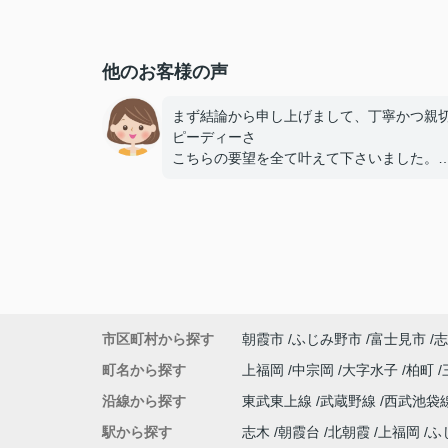
他のお客様の声
まず結論から申し上げまして、丁寧かつ親
ピーディーさ
こちらの要望を全て叶えて下さいました。
親身になって物件選びを提供して頂けてエ
ードさんにお願いして本当に良かったです!
土地勘も無く不安な状況でしたが安心して
を選び決める事が出来ましたし、女性なら
な「これ知っておきたい。これ必要。」を
バイスして頂けたり
こちらの要望を瞬時に察知して提案して頂
りと本当に助かりました。
市区町村から探す
朝霞市
ふじみ野市
富士見市
志
正直何件か他不動産屋さんに足を運ばせて
たのですが、どこも少し不安要素と事務的
町名から探す
上福岡
中宗岡
大字水子
柏町
じがあり物件選びに疲れていただけに大袈
沿線から探す
東武東上線
武蔵野線
西武池袋
はなく心がホッとしました。
親切丁寧なので男女問わずどの年齢層の方
駅から探す
志木
朝霞台
北朝霞
上福岡
ふ