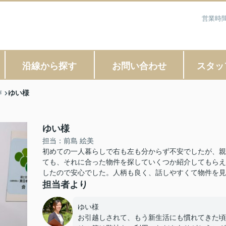
営業時間
沿線から探す
お問い合わせ
スタッ
ゆい様
声
ゆい様
担当：前島 絵美
初めての一人暮らしで右も左も分からず不安でしたが、親
ても、それに合った物件を探していくつか紹介してもらえ
したので安心でした。人柄も良く、話しやすくて物件を見
担当者より
ゆい様
お引越しされて、もう新生活にも慣れてきた頃