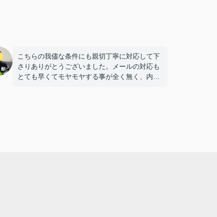
こちらの我儘な条件にも親切丁寧に対応して下
さりありがとうございました。メールの対応も
とても早くてモヤモヤする事が全く無く、内見
から契約まで完璧でした。前島さんのお人柄も
大変素晴らしく、この先もお世話になる事と思
います。私一人のために沢山の時間を費やして
頂きありがとうございました。感謝しか無いで
す。
※Google口コミより転載