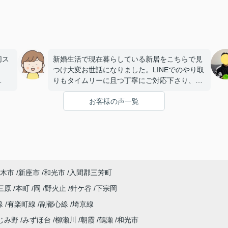
切ス
新婚生活で現在暮らしている新居をこちらで見
つけ大変お世話になりました。LINEでのやり取
りもタイムリーに且つ丁寧にご対応下さり、ま
チュ
た契約時にはゴミ出し等の資料まで準備して頂
お客様の声一覧
！
き、何から何までご配慮頂きありがとうござい
物件
ました！前島様のハキハキとした且つ温かいお
では
人柄に触れ、最後まで安心感を感じました。
アド
本当にありがとうございました！
けた
※Google口コミより転載
木市
新座市
和光市
入間郡三芳町
頂い
な感
三原
本町
岡
野火止
針ケ谷
下宗岡
裟で
線
有楽町線
副都心線
埼京線
でも
じみ野
みずほ台
柳瀬川
朝霞
鶴瀬
和光市