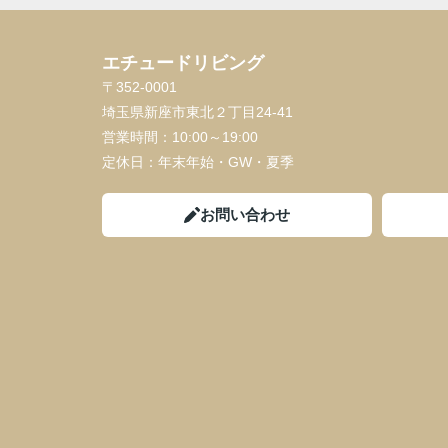
安心して利用出来るかと思います!
現在の物件は最高の住心地です!
引っ越しも落ち着き快適な生活を送ってい
エチュードリビング
す。
〒352-0001
本当にありがとうございました(^^)
又何かの機会がありましたら
埼玉県新座市東北２丁目24-41
是非よろしくお願い致します!
営業時間：
10:00～19:00
定休日：
年末年始・GW・夏季
※Google口コミより転載
お問い合わせ