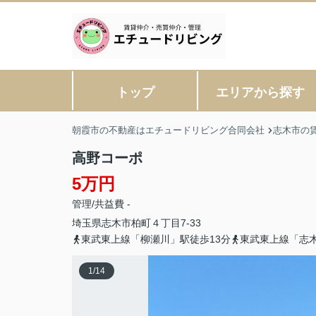
トップ
エリアから探す
朝霞市の不動産はエチュードリビング合同会社
志木市の
高野コーポ
5万円
管理/共益費 -
埼玉県
志木市
柏町
４丁目7-33
東武東上線「柳瀬川」駅徒歩13分
東武東上線「志木
1
/
14