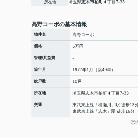
埼玉県
志木市
柏町
４丁目7-33
所在地
高野コーポの基本情報
物件名
高野コーポ
価格
5万円
管理/共益費
-
築年月
1977年1月（築49年）
総戸数
10戸
所在地
埼玉県
志木市
柏町
４丁目7-33
交通
東武東上線
「
柳瀬川
」駅 徒歩13
東武東上線
「
志木
」駅 徒歩16分