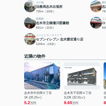
その他
郵
法務局志木出張所
志
726ｍ（10分）
7
図書館
コ
志木市立柳瀬川図書館
ロ
831ｍ（11分）
9
コンビニエンスストア
セブンイレブン 志木愛宕通り店
1104ｍ（14分）
近隣の物件
志木市中宗岡５丁目
志木市下宗岡４丁目
1K (20.23㎡)
1LDK (32.01㎡)
1
5.2
9.65
8
万円
万円