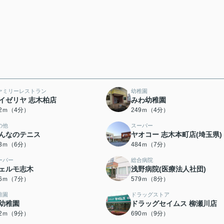
ァミリーレストラン
幼稚園
イゼリヤ 志木柏店
みわ幼稚園
42ｍ（4分）
249ｍ（4分）
の他
スーパー
んなのテニス
ヤオコー 志木本町店(埼玉県)
13ｍ（6分）
484ｍ（7分）
ーパー
総合病院
ェルモ志木
浅野病院(医療法人社団)
96ｍ（7分）
579ｍ（8分）
稚園
ドラッグストア
幼稚園
ドラッグセイムス 柳瀬川店
72ｍ（9分）
690ｍ（9分）