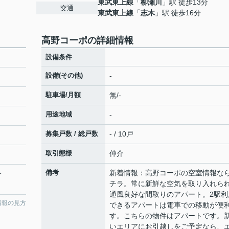
東武東上線
「
柳瀬川
」駅 徒歩13分
交通
東武東上線
「
志木
」駅 徒歩16分
高野コーポの詳細情報
設備条件
設備(その他)
-
駐車場/月額
無/-
用途地域
-
募集戸数 / 総戸数
- / 10戸
取引態様
仲介
備考
新着情報：高野コーポの空室情報な
分
チラ。常に新鮮な空気を取り入れら
通風良好な間取りのアパート。2駅利
情報の見方
できるアパートは電車での移動が便
す。こちらの物件はアパートです。
いエリアにお引越しをご予定なら、