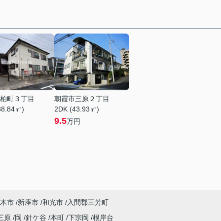
柏町３丁目
朝霞市三原２丁目
38.84㎡)
2DK (43.93㎡)
9.5
万円
木市
新座市
和光市
入間郡三芳町
三原
岡
針ケ谷
本町
下宗岡
根岸台