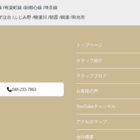
線
有楽町線
副都心線
埼京線
ずほ台
ふじみ野
柳瀬川
朝霞
鶴瀬
和光市
トップページ
スタッフ紹介
スタッフブログ
048-233-7863
お客様の声
YouTubeチャンネル
アクセスマップ
会社概要