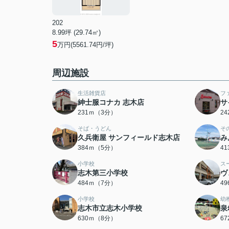
202
8.99坪 (29.74㎡)
5
万円(5561.74円/坪)
周辺施設
生活雑貨店
フ
紳士服コナカ 志木店
サ
231ｍ（3分）
2
そば・うどん
そ
久兵衛屋 サンフィールド志木店
み
384ｍ（5分）
4
小学校
ス
志木第三小学校
ヴ
484ｍ（7分）
4
小学校
幼
志木市立志木小学校
泉
630ｍ（8分）
6