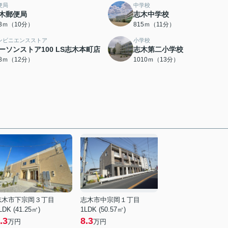
便局
中学校
木郵便局
志木中学校
43ｍ（10分）
815ｍ（11分）
ンビニエンスストア
小学校
ーソンストア100 LS志木本町店
志木第二小学校
28ｍ（12分）
1010ｍ（13分）
志木市下宗岡３丁目
志木市中宗岡１丁目
LDK (41.25㎡)
1LDK (50.57㎡)
.3
8.3
万円
万円