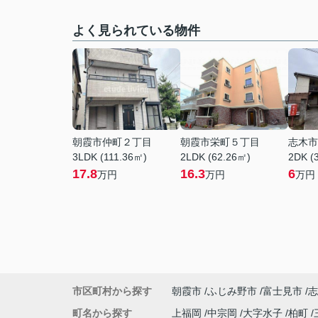
よく見られている物件
朝霞市仲町２丁目
朝霞市栄町５丁目
志木市
3LDK (111.36㎡)
2LDK (62.26㎡)
2DK (
17.8
16.3
6
万円
万円
万円
市区町村から探す
朝霞市
ふじみ野市
富士見市
志
町名から探す
上福岡
中宗岡
大字水子
柏町