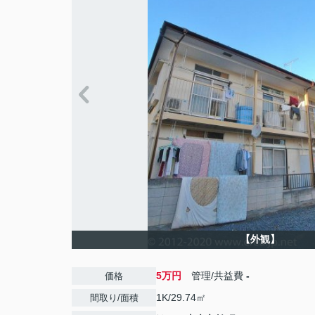
【外観】
5万円
管理/共益費
-
価格
1K/29.74㎡
間取り/面積