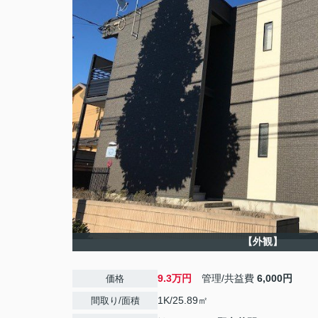
【外観】
9.3万円
管理/共益費
6,000円
価格
1K/25.89㎡
間取り/面積