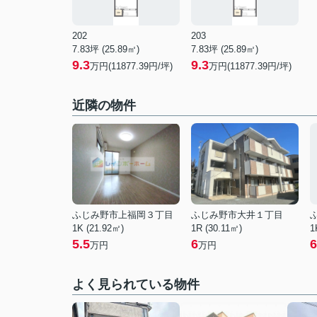
202
203
7.83坪 (25.89㎡)
7.83坪 (25.89㎡)
9.3
9.3
万円(11877.39円/坪)
万円(11877.39円/坪)
近隣の物件
ふじみ野市上福岡３丁目
ふじみ野市大井１丁目
1K (21.92㎡)
1R (30.11㎡)
1
5.5
6
6
万円
万円
よく見られている物件