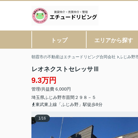
トップ
エリアから探す
朝霞市の不動産はエチュードリビング合同会社
ふじみ野
レオネクストセレッサⅢ
9.3万円
管理/共益費 6,000円
埼玉県
ふじみ野市
苗間
２９８－５
東武東上線「ふじみ野」駅徒歩8分
1
/
16