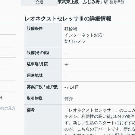
東武東上線
「
ふじみ野
」駅 徒歩8分
交通
レオネクストセレッサⅢの詳細情報
設備条件
駐輪場
インターネット対応
防犯カメラ
設備(その他)
-
駐車場/月額
-/-
用途地域
-
募集戸数 / 総戸数
- / 14戸
分
取引態様
仲介
情報の見方
備考
「レオネクストセレッサⅢ」のここ
チオシ。利便性の高い徒歩8分の物件
す。新しい生活のスタートにおすす
のが、こちらのアパートです。新た