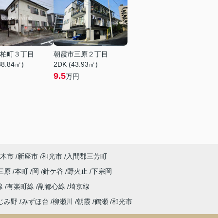
柏町３丁目
朝霞市三原２丁目
38.84㎡)
2DK (43.93㎡)
9.5
万円
木市
新座市
和光市
入間郡三芳町
三原
本町
岡
針ケ谷
野火止
下宗岡
線
有楽町線
副都心線
埼京線
じみ野
みずほ台
柳瀬川
朝霞
鶴瀬
和光市