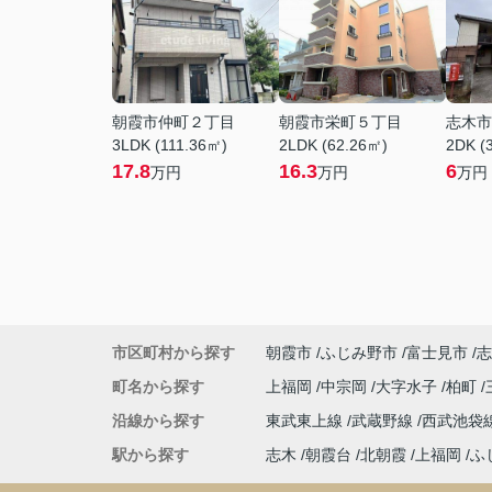
朝霞市仲町２丁目
朝霞市栄町５丁目
志木市
3LDK (111.36㎡)
2LDK (62.26㎡)
2DK (
17.8
16.3
6
万円
万円
万円
市区町村から探す
朝霞市
ふじみ野市
富士見市
志
町名から探す
上福岡
中宗岡
大字水子
柏町
沿線から探す
東武東上線
武蔵野線
西武池袋
駅から探す
志木
朝霞台
北朝霞
上福岡
ふ