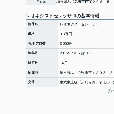
埼玉県
ふじみ野市
苗間
２９８－５
所在地
レオネクストセレッサⅢの基本情報
物件名
レオネクストセレッサⅢ
価格
9.3万円
管理/共益費
6,000円
築年月
2015年4月（築11年）
総戸数
14戸
所在地
埼玉県
ふじみ野市
苗間
２９８－５
交通
東武東上線
「
ふじみ野
」駅 徒歩8