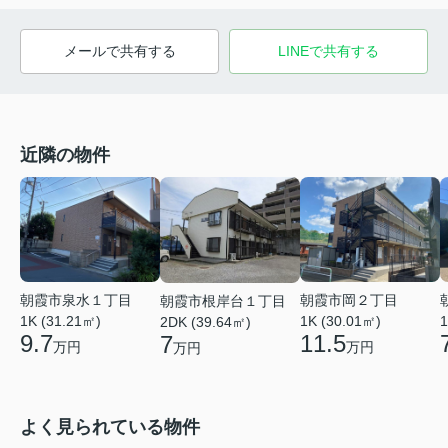
メールで共有する
LINEで共有する
近隣の物件
朝霞市泉水１丁目
朝霞市岡２丁目
朝霞市根岸台１丁目
1K (31.21㎡)
1K (30.01㎡)
1
2DK (39.64㎡)
9.7
11.5
7
万円
万円
万円
よく見られている物件