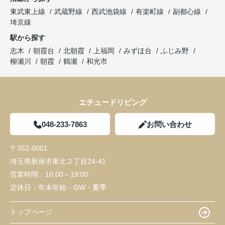
東武東上線
武蔵野線
西武池袋線
有楽町線
副都心線
埼京線
駅から探す
志木
朝霞台
北朝霞
上福岡
みずほ台
ふじみ野
柳瀬川
朝霞
鶴瀬
和光市
エチュードリビング
048-233-7863
お問い合わせ
〒352-0001
埼玉県新座市東北２丁目24-41
営業時間：
10:00～19:00
定休日：
年末年始・GW・夏季
トップページ