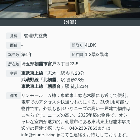
【外観】
- 管理/共益費 -
賃料
-
4LDK
面積
間取り
築1年
1-2階/2階建
築年数
所在階
埼玉県
朝霞市
宮戸
３丁目22-5
所在地
東武東上線
「
志木
」駅 徒歩23分
交通
武蔵野線
「
北朝霞
」駅 徒歩23分
東武東上線
「
朝霞台
」駅 徒歩23分
サンモール Ａ棟：東武東上線志木駅にも近くて便利。
備考
電車でのアクセスを快適なものにする、2駅利用可能な
物件です。外観もきれいなニーズの高い一戸建て物件は
こちらです。ニーズの高い、2025年築の物件で、オシ
ャレな室内が魅力的。朝霞市にある東武東上線志木駅周
辺での戸建て探しなら、048-233-7863または
info@etude-living.jpにてご連絡をお待ちしております。