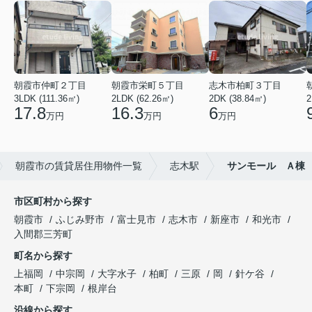
朝霞市仲町２丁目
朝霞市栄町５丁目
志木市柏町３丁目
3LDK (111.36㎡)
2LDK (62.26㎡)
2DK (38.84㎡)
2
17.8
16.3
6
万円
万円
万円
朝霞市の賃貸居住用物件一覧
志木駅
サンモール Ａ棟
市区町村から探す
朝霞市
ふじみ野市
富士見市
志木市
新座市
和光市
入間郡三芳町
町名から探す
上福岡
中宗岡
大字水子
柏町
三原
岡
針ケ谷
本町
下宗岡
根岸台
沿線から探す