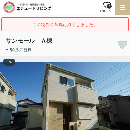
0
お気に入り
この物件の募集は終了しました。
サンモール Ａ棟
-
管理/共益費 -
1
/
4