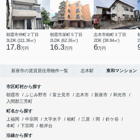
朝霞市仲町２丁目
朝霞市栄町５丁目
志木市柏町３丁目
3LDK (111.36㎡)
2LDK (62.26㎡)
2DK (38.84㎡)
2
17.8
16.3
6
万円
万円
万円
新座市の賃貸居住用物件一覧
志木駅
東和マンション
市区町村から探す
朝霞市
ふじみ野市
富士見市
志木市
新座市
和光市
入間郡三芳町
町名から探す
上福岡
中宗岡
大字水子
柏町
三原
岡
針ケ谷
本町
下宗岡
根岸台
沿線から探す