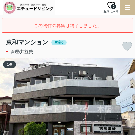
0
お気に入り
この物件の募集は終了しました。
東和マンション
空室0
-
管理/共益費 -
1
/
8