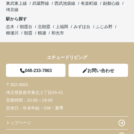
東武東上線
武蔵野線
西武池袋線
有楽町線
副都心線
埼京線
駅から探す
志木
朝霞台
北朝霞
上福岡
みずほ台
ふじみ野
柳瀬川
朝霞
鶴瀬
和光市
エチュードリビング
048-233-7863
お問い合わせ
〒352-0001
埼玉県新座市東北２丁目24-41
営業時間：
10:00～19:00
定休日：
年末年始・GW・夏季
トップページ