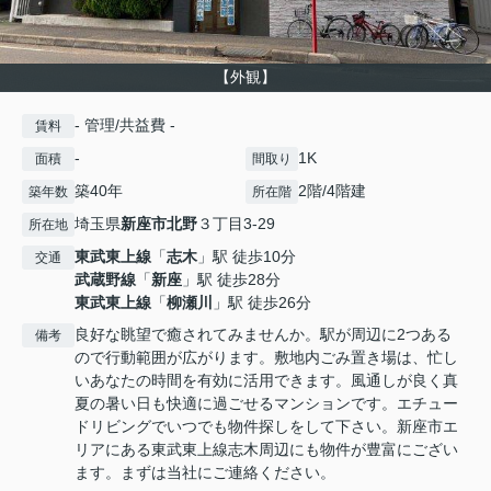
【外観】
- 管理/共益費 -
賃料
-
1K
面積
間取り
築40年
2階/4階建
築年数
所在階
埼玉県
新座市
北野
３丁目3-29
所在地
東武東上線
「
志木
」駅 徒歩10分
交通
武蔵野線
「
新座
」駅 徒歩28分
東武東上線
「
柳瀬川
」駅 徒歩26分
良好な眺望で癒されてみませんか。駅が周辺に2つある
備考
ので行動範囲が広がります。敷地内ごみ置き場は、忙し
いあなたの時間を有効に活用できます。風通しが良く真
夏の暑い日も快適に過ごせるマンションです。エチュー
ドリビングでいつでも物件探しをして下さい。新座市エ
リアにある東武東上線志木周辺にも物件が豊富にござい
ます。まずは当社にご連絡ください。