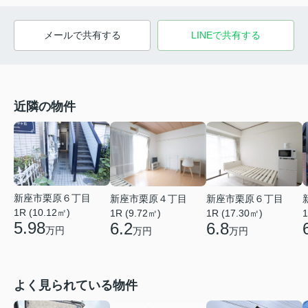
メールで共有する
LINEで共有する
近隣の物件
新座市栗原６丁目
新座市栗原４丁目
新座市栗原６丁目
1R (10.12㎡)
1R (9.72㎡)
1R (17.30㎡)
1
5.98
6.2
6.8
万円
万円
万円
よく見られている物件