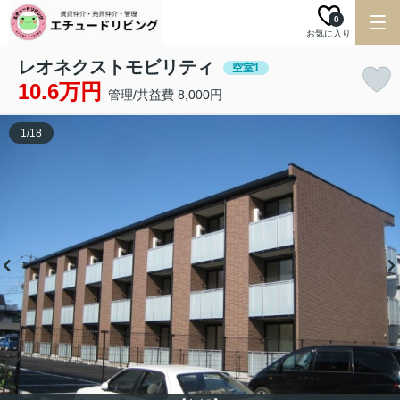
0
お気に入り
レオネクストモビリティ
空室1
10.6万円
管理/共益費 8,000円
1
/
18