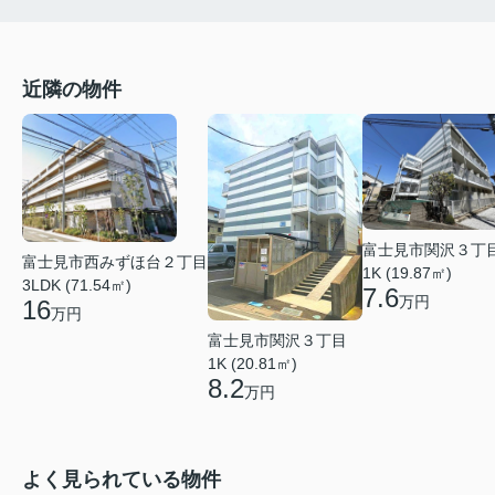
近隣の物件
富士見市関沢３丁
富士見市西みずほ台２丁目
1K (19.87㎡)
3LDK (71.54㎡)
7.6
万円
16
万円
富士見市関沢３丁目
1K (20.81㎡)
8.2
万円
よく見られている物件