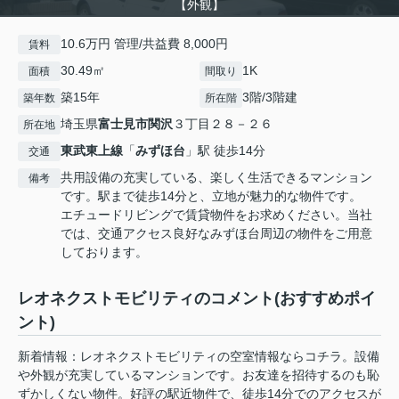
【外観】
10.6万円 管理/共益費 8,000円
賃料
30.49㎡
1K
面積
間取り
築15年
3階/3階建
築年数
所在階
埼玉県
富士見市
関沢
３丁目２８－２６
所在地
東武東上線
「
みずほ台
」駅 徒歩14分
交通
共用設備の充実している、楽しく生活できるマンション
備考
です。駅まで徒歩14分と、立地が魅力的な物件です。
エチュードリビングで賃貸物件をお求めください。当社
では、交通アクセス良好なみずほ台周辺の物件をご用意
しております。
レオネクストモビリティのコメント(おすすめポイ
ント)
新着情報：レオネクストモビリティの空室情報ならコチラ。設備
や外観が充実しているマンションです。お友達を招待するのも恥
ずかしくない物件。好評の駅近物件で、徒歩14分でのアクセスが