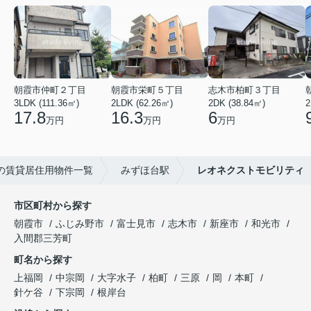
朝霞市仲町２丁目
朝霞市栄町５丁目
志木市柏町３丁目
3LDK (111.36㎡)
2LDK (62.26㎡)
2DK (38.84㎡)
2
17.8
16.3
6
万円
万円
万円
の賃貸居住用物件一覧
みずほ台駅
レオネクストモビリティ
市区町村から探す
朝霞市
ふじみ野市
富士見市
志木市
新座市
和光市
入間郡三芳町
町名から探す
上福岡
中宗岡
大字水子
柏町
三原
岡
本町
針ケ谷
下宗岡
根岸台