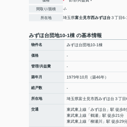
-
管理/共益費
-
価格
-/-
間取り/面積
埼玉県
富士見市
西みずほ台
３丁目6-
所在地
みずほ台団地10-1棟 の基本情報
物件名
みずほ台団地10-1棟
価格
-
管理/共益費
-
築年月
1979年10月（築46年）
総戸数
-
所在地
埼玉県
富士見市
西みずほ台
３丁目6
交通
東武東上線
「
みずほ台
」駅 徒歩8
東武東上線
「
鶴瀬
」駅 徒歩21分
東武東上線
「
柳瀬川
」駅 徒歩29