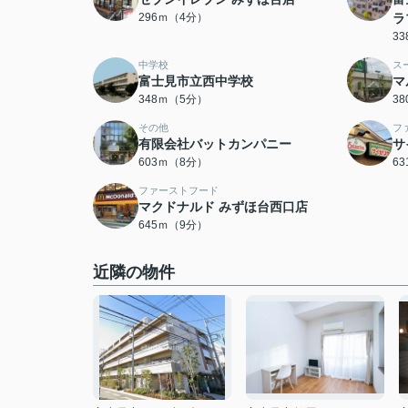
296ｍ（4分）
ラ
3
中学校
ス
富士見市立西中学校
マ
348ｍ（5分）
3
その他
フ
有限会社バットカンパニー
サ
603ｍ（8分）
6
ファーストフード
マクドナルド みずほ台西口店
645ｍ（9分）
近隣の物件