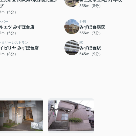
ブ
338ｍ（5分）
38ｍ（5分）
ーパー
外科
ルエツ みずほ台店
みずほ台病院
80ｍ（5分）
556ｍ（7分）
ァミリーレストラン
駅
イゼリヤ みずほ台店
みずほ台駅
31ｍ（8分）
645ｍ（9分）