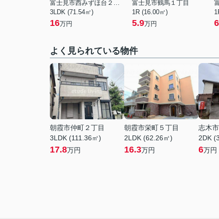
富士見市西みずほ台２丁目
富士見市鶴馬１丁目
3LDK (71.54㎡)
1R (16.00㎡)
1
16
5.9
6
万円
万円
よく見られている物件
朝霞市仲町２丁目
朝霞市栄町５丁目
志木市
3LDK (111.36㎡)
2LDK (62.26㎡)
2DK (
17.8
16.3
6
万円
万円
万円