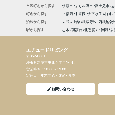
市区町村から探す
朝霞市
ふじみ野市
富士見市
志
町名から探す
上福岡
中宗岡
大字水子
柏町
沿線から探す
東武東上線
武蔵野線
西武池袋
駅から探す
志木
朝霞台
北朝霞
上福岡
ふ
エチュードリビング
〒352-0001
埼玉県新座市東北２丁目24-41
営業時間：
10:00～19:00
定休日：
年末年始・GW・夏季
お問い合わせ