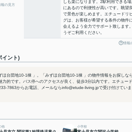
しも楽になります。2駅利用できる場
情報の見方
にあるので利便性が高いです。眺望
で景色が楽しめます。エチュードリ
グは、お客様が希望する条件の物件
会えるよう全力でサポート致します
うぞご利用ください。
情報
ポイント)
台団地10-1棟 」。「みずほ台団地10-1棟 」の物件情報をお探しな
魅力的です。バス停へのアクセスが良く、徒歩3分以内です。エチュー
863からお電話、メールならinfo@etude-living.jpで受け付けていま
の他
小学校
士見市立 関沢第1放課後児童ク
富士見市立関沢小学校