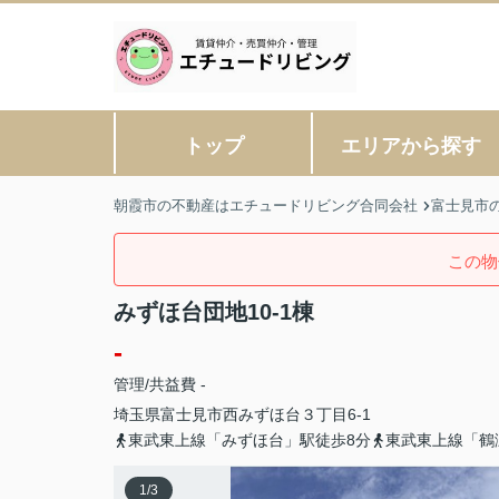
トップ
エリアから探す
朝霞市の不動産はエチュードリビング合同会社
富士見市
この物
みずほ台団地10-1棟
-
管理/共益費 -
埼玉県
富士見市
西みずほ台
３丁目6-1
東武東上線「みずほ台」駅徒歩8分
東武東上線「鶴
1
/
3