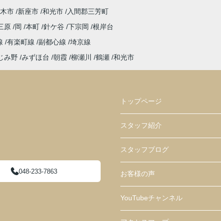
木市
新座市
和光市
入間郡三芳町
三原
岡
本町
針ケ谷
下宗岡
根岸台
線
有楽町線
副都心線
埼京線
じみ野
みずほ台
朝霞
柳瀬川
鶴瀬
和光市
トップページ
スタッフ紹介
スタッフブログ
048-233-7863
お客様の声
YouTubeチャンネル