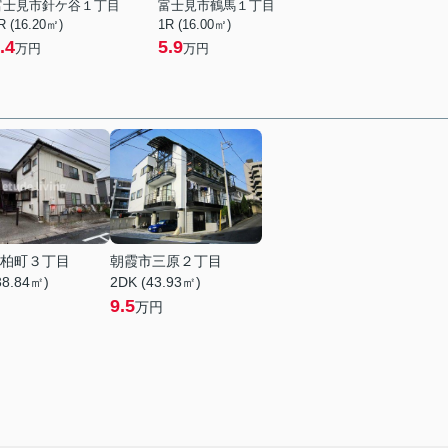
富士見市針ケ谷１丁目
富士見市鶴馬１丁目
R (16.20㎡)
1R (16.00㎡)
.4
5.9
万円
万円
柏町３丁目
朝霞市三原２丁目
38.84㎡)
2DK (43.93㎡)
9.5
万円