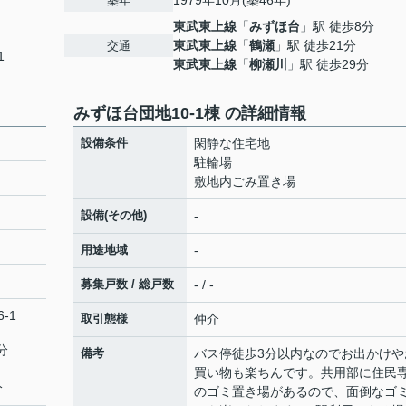
1979年10月(築46年)
築年
東武東上線
「
みずほ台
」駅 徒歩8分
東武東上線
「
鶴瀬
」駅 徒歩21分
交通
1
東武東上線
「
柳瀬川
」駅 徒歩29分
みずほ台団地10-1棟 の詳細情報
設備条件
閑静な住宅地
駐輪場
敷地内ごみ置き場
設備(その他)
-
用途地域
-
募集戸数 / 総戸数
- / -
-1
取引態様
仲介
分
備考
バス停徒歩3分以内なのでお出かけや
買い物も楽ちんです。共用部に住民
分
のゴミ置き場があるので、面倒なゴ