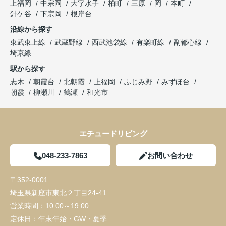
上福岡
中宗岡
大字水子
柏町
三原
岡
本町
針ケ谷
下宗岡
根岸台
沿線から探す
東武東上線
武蔵野線
西武池袋線
有楽町線
副都心線
埼京線
駅から探す
志木
朝霞台
北朝霞
上福岡
ふじみ野
みずほ台
朝霞
柳瀬川
鶴瀬
和光市
エチュードリビング
048-233-7863
お問い合わせ
〒352-0001
埼玉県新座市東北２丁目24-41
営業時間：
10:00～19:00
定休日：
年末年始・GW・夏季