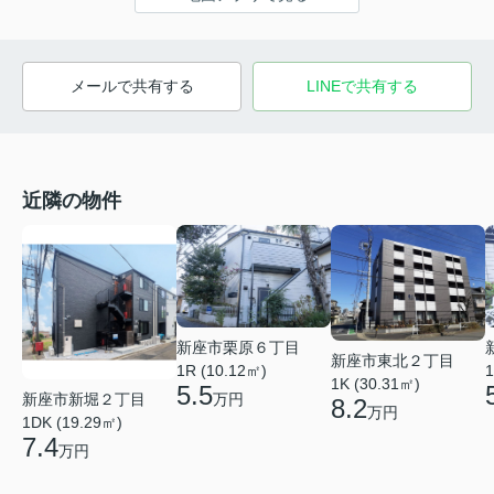
メールで共有する
LINEで共有する
近隣の物件
新座市栗原６丁目
新座市東北２丁目
1R (10.12㎡)
1
1K (30.31㎡)
5.5
新座市新堀２丁目
万円
8.2
万円
1DK (19.29㎡)
7.4
万円