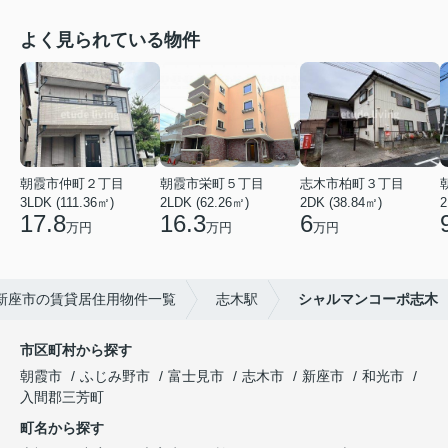
よく見られている物件
朝霞市仲町２丁目
朝霞市栄町５丁目
志木市柏町３丁目
3LDK (111.36㎡)
2LDK (62.26㎡)
2DK (38.84㎡)
2
17.8
16.3
6
万円
万円
万円
新座市の賃貸居住用物件一覧
志木駅
シャルマンコーポ志木
市区町村から探す
朝霞市
ふじみ野市
富士見市
志木市
新座市
和光市
入間郡三芳町
町名から探す