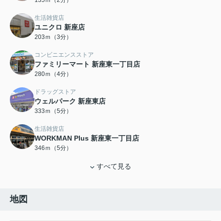
135ｍ（2分）
生活雑貨店
ユニクロ 新座店
203ｍ（3分）
コンビニエンスストア
ファミリーマート 新座東一丁目店
280ｍ（4分）
ドラッグストア
ウェルパーク 新座東店
333ｍ（5分）
生活雑貨店
WORKMAN Plus 新座東一丁目店
346ｍ（5分）
すべて見る
地図