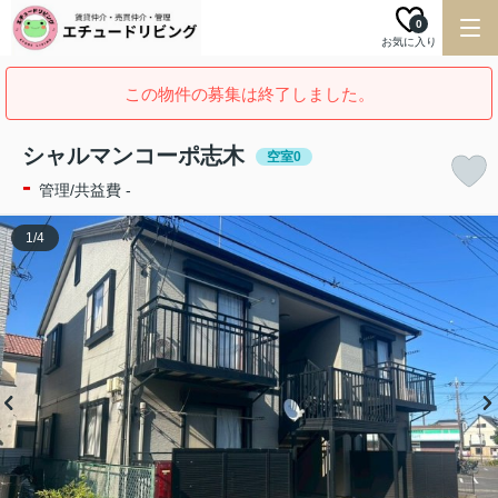
0
お気に入り
この物件の募集は終了しました。
シャルマンコーポ志木
空室0
-
管理/共益費 -
1
/
4