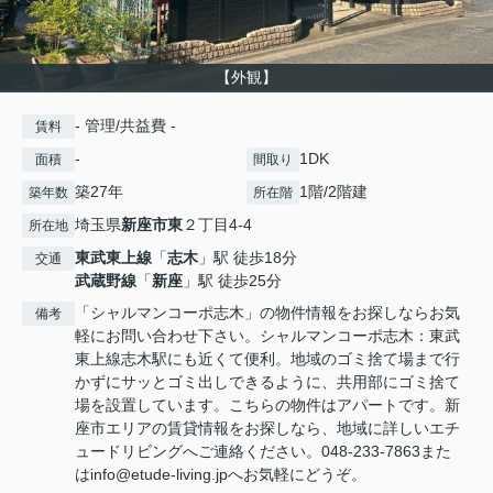
【外観】
- 管理/共益費 -
賃料
-
1DK
面積
間取り
築27年
1階/2階建
築年数
所在階
埼玉県
新座市
東
２丁目4-4
所在地
東武東上線
「
志木
」駅 徒歩18分
交通
武蔵野線
「
新座
」駅 徒歩25分
「シャルマンコーポ志木」の物件情報をお探しならお気
備考
軽にお問い合わせ下さい。シャルマンコーポ志木：東武
東上線志木駅にも近くて便利。地域のゴミ捨て場まで行
かずにサッとゴミ出しできるように、共用部にゴミ捨て
場を設置しています。こちらの物件はアパートです。新
座市エリアの賃貸情報をお探しなら、地域に詳しいエチ
ュードリビングへご連絡ください。048-233-7863また
はinfo@etude-living.jpへお気軽にどうぞ。