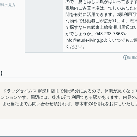
ので、夏も涼しい風がはいってきま
情報の見方
敷地内ごみ置き場は、忙しいあなた
間を有効に活用できます。2駅利用可
な物件で移動範囲が広がります。志
で探すなら東武東上線柳瀬川周辺は
がでしょうか。048-233-7863や
info@etude-living.jpよりいつでもご
ください。
情報
)
。ドラッグセイムス 柳瀬川店まで徒歩5分にあるので、体調が悪くなっ
マンションです。周辺には、徒歩1分で利用できる駅があります。内見の
しております。また当社までお問い合わせ頂ければ、志木市の物情報をお探しいたし