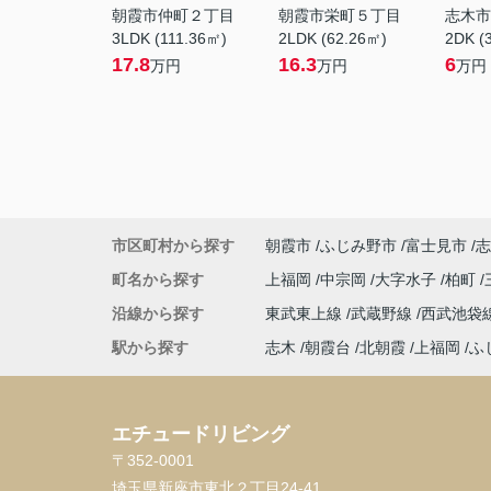
朝霞市仲町２丁目
朝霞市栄町５丁目
志木市
3LDK (111.36㎡)
2LDK (62.26㎡)
2DK (
17.8
16.3
6
万円
万円
万円
市区町村から探す
朝霞市
ふじみ野市
富士見市
志
町名から探す
上福岡
中宗岡
大字水子
柏町
沿線から探す
東武東上線
武蔵野線
西武池袋
駅から探す
志木
朝霞台
北朝霞
上福岡
ふ
エチュードリビング
〒352-0001
埼玉県新座市東北２丁目24-41