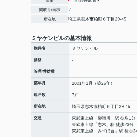
-
管理/共益費
-
価格
-/-
間取り/面積
埼玉県
志木市
柏町
６丁目29-45
所在地
ミヤケンビルの基本情報
物件名
ミヤケンビル
価格
-
管理/共益費
-
築年月
2001年1月（築25年）
総戸数
7戸
所在地
埼玉県
志木市
柏町
６丁目29-45
交通
東武東上線
「
柳瀬川
」駅 徒歩1分
東武東上線
「
志木
」駅 徒歩23分
東武東上線
「
みずほ台
」駅 徒歩2