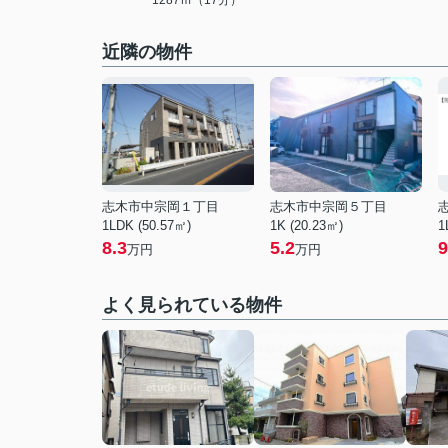
1287ｍ（17分）
近隣の物件
志木市中宗岡１丁目
志木市中宗岡５丁目
1LDK (50.57㎡)
1K (20.23㎡)
1
8.3
5.2
9
万円
万円
よく見られている物件