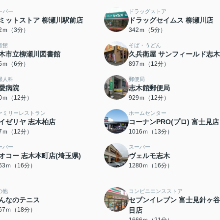
ーパー
ドラッグストア
ミットストア 柳瀬川駅前店
ドラッグセイムス 柳瀬川店
22ｍ（3分）
342ｍ（5分）
書館
そば・うどん
木市立柳瀬川図書館
久兵衛屋 サンフィールド志
65ｍ（6分）
897ｍ（12分）
婦人科
郵便局
愛病院
志木館郵便局
20ｍ（12分）
929ｍ（12分）
ァミリーレストラン
ホームセンター
イゼリヤ 志木柏店
コーナンPRO(プロ) 富士見店
37ｍ（12分）
1016ｍ（13分）
ーパー
スーパー
オコー 志木本町店(埼玉県)
ヴェルモ志木
263ｍ（16分）
1280ｍ（16分）
の他
コンビニエンスストア
んなのテニス
セブンイレブン 富士見針ヶ谷
367ｍ（18分）
目店