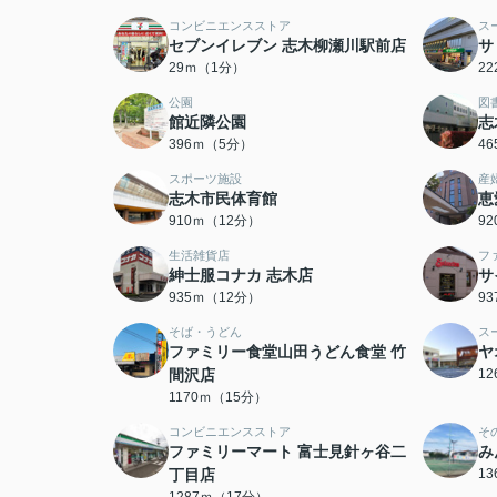
コンビニエンスストア
ス
セブンイレブン 志木柳瀬川駅前店
サ
29ｍ（1分）
2
公園
図
館近隣公園
志
396ｍ（5分）
4
スポーツ施設
産
志木市民体育館
恵
910ｍ（12分）
9
生活雑貨店
フ
紳士服コナカ 志木店
サ
935ｍ（12分）
9
そば・うどん
ス
ファミリー食堂山田うどん食堂 竹
ヤ
間沢店
1
1170ｍ（15分）
コンビニエンスストア
そ
ファミリーマート 富士見針ヶ谷二
み
丁目店
1