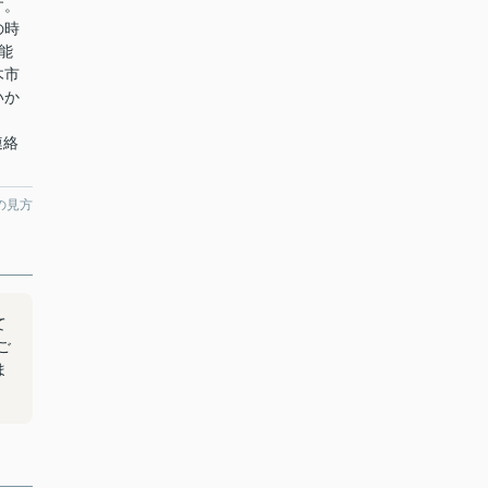
す。
の時
能
木市
いか
連絡
の見方
て
ご
ま