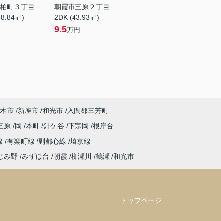
柏町３丁目
朝霞市三原２丁目
38.84㎡)
2DK (43.93㎡)
9.5
万円
木市
新座市
和光市
入間郡三芳町
三原
岡
本町
針ケ谷
下宗岡
根岸台
線
有楽町線
副都心線
埼京線
じみ野
みずほ台
朝霞
柳瀬川
鶴瀬
和光市
トップページ