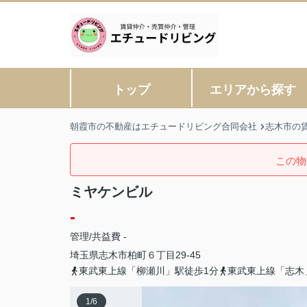
トップ
エリアから探す
朝霞市の不動産はエチュードリビング合同会社
志木市の
この物
ミヤケンビル
-
管理/共益費 -
埼玉県
志木市
柏町
６丁目29-45
東武東上線「柳瀬川」駅徒歩1分
東武東上線「志木
1
/
6