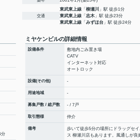
2001年1月(築25年)
築年
東武東上線
「
柳瀬川
」駅 徒歩1分
東武東上線
「
志木
」駅 徒歩23分
交通
東武東上線
「
みずほ台
」駅 徒歩24分
ミヤケンビルの詳細情報
設備条件
敷地内ごみ置き場
CATV
インターネット対応
オートロック
設備(その他)
-
用途地域
-
募集戸数 / 総戸数
- / 7戸
取引態様
仲介
備考
歩いて徒歩5分の場所にドラッグセイ
4分
ス 柳瀬川店もあります。風通しが良