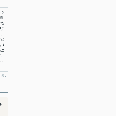
レジ
市
好な
観点
す。
ずに
あり
市エ
問、
3
の見方
ル
ュ