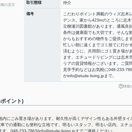
取引態様
仲介
情報の見方
備考
こだわりポイント満載のウィズ志木
デンス。家から423mのところに志木
立柳瀬川図書館があります。通風良
条件は健康面でも大切です。そんな
からもおすすめの物件をご提供しま
忙しい朝に遠くまでゴミ捨てに行か
済むように、共用部にゴミ置き場が
ます。エチュードリビングには志木
リアの賃貸情報がございます。ご質
見学予約などはお気軽に048-233-786
かinfo@etude-living.jpまで。
情報
ポイント)
地内にごみ置き場があります。耐久性が高くデザイン性もある外壁タイ
電車での通勤にも便利な立地です。明るいスタッフ、明るい店内。エチ
33-7863/info@etude-living.jpまでご連絡ください。