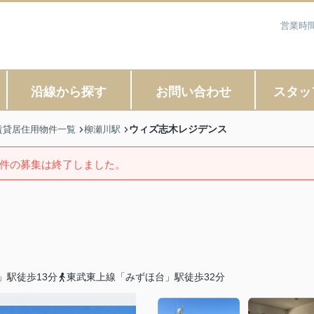
営業時間
沿線から探す
お問い合わせ
スタッ
ウィズ志木レジデンス
賃貸居住用物件一覧
柳瀬川駅
件の募集は終了しました。
」駅徒歩13分
東武東上線「みずほ台」駅徒歩32分