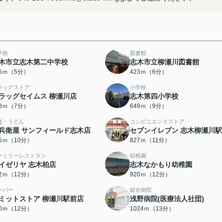
学校
図書館
木市立志木第二中学校
志木市立柳瀬川図書館
95ｍ（5分）
423ｍ（6分）
ラッグストア
小学校
ラッグセイムス 柳瀬川店
志木第四小学校
38ｍ（7分）
649ｍ（9分）
ば・うどん
コンビニエンスストア
兵衛屋 サンフィールド志木店
セブンイレブン 志木柳瀬川
55ｍ（10分）
827ｍ（11分）
ァミリーレストラン
幼稚園
イゼリヤ 志木柏店
志木なかもり幼稚園
82ｍ（12分）
920ｍ（12分）
ーパー
総合病院
ミットストア 柳瀬川駅前店
浅野病院(医療法人社団)
50ｍ（12分）
1024ｍ（13分）