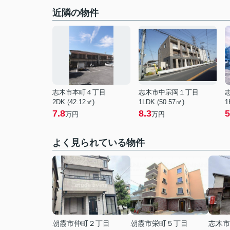
近隣の物件
志木市本町４丁目
志木市中宗岡１丁目
2DK (42.12㎡)
1LDK (50.57㎡)
1
7.8
8.3
5
万円
万円
よく見られている物件
朝霞市仲町２丁目
朝霞市栄町５丁目
志木市