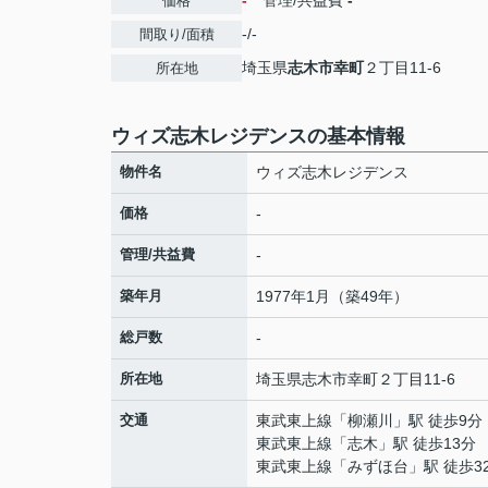
-
管理/共益費
-
価格
-/-
間取り/面積
埼玉県
志木市
幸町
２丁目11-6
所在地
ウィズ志木レジデンスの基本情報
物件名
ウィズ志木レジデンス
価格
-
管理/共益費
-
築年月
1977年1月（築49年）
総戸数
-
所在地
埼玉県
志木市
幸町
２丁目11-6
交通
東武東上線
「
柳瀬川
」駅 徒歩9分
東武東上線
「
志木
」駅 徒歩13分
東武東上線
「
みずほ台
」駅 徒歩3