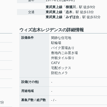
1977年1月(築49年)
築年
東武東上線
「
柳瀬川
」駅 徒歩9分
東武東上線
「
志木
」駅 徒歩13分
交通
東武東上線
「
みずほ台
」駅 徒歩32分
ウィズ志木レジデンスの詳細情報
設備条件
閑静な住宅地
駐輪場
バイク置場あり
敷地内ごみ置き場
外観タイル張り
CATV
宅配ボックス
防犯カメラ
設備(その他)
-
用途地域
-
募集戸数 / 総戸数
- / -
2分