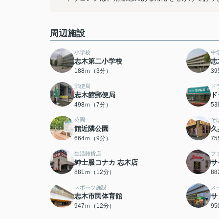
周辺施設
小学校
中
志木第二小学校
志
188ｍ（3分）
3
郵便局
ド
志木館郵便局
ド
498ｍ（7分）
5
公園
そ
館近隣公園
久
664ｍ（9分）
7
生活雑貨店
フ
紳士服コナカ 志木店
サ
881ｍ（12分）
8
スポーツ施設
ス
志木市民体育館
サ
947ｍ（12分）
9