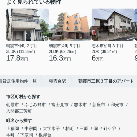
よく見られている物件
朝霞市仲町２丁目
朝霞市栄町５丁目
志木市柏町３丁目
3LDK (111.36㎡)
2LDK (62.26㎡)
2DK (38.84㎡)
2
17.8
16.3
6
万円
万円
万円
賃貸居住用物件一覧
朝霞台駅
朝霞市三原３丁目のアパート
市区町村から探す
朝霞市
ふじみ野市
富士見市
志木市
新座市
和光市
入間郡三芳町
町名から探す
上福岡
中宗岡
大字水子
柏町
三原
岡
針ケ谷
本町
下宗岡
根岸台