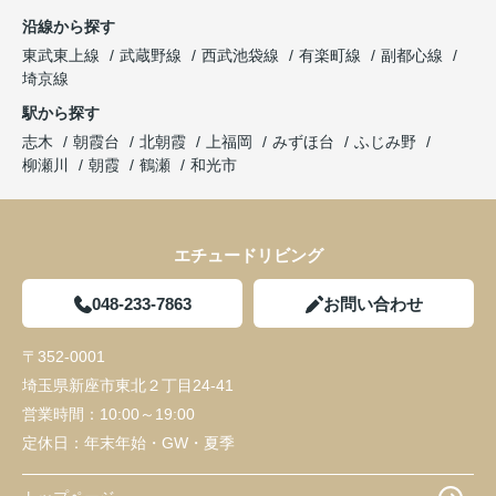
沿線から探す
東武東上線
武蔵野線
西武池袋線
有楽町線
副都心線
埼京線
駅から探す
志木
朝霞台
北朝霞
上福岡
みずほ台
ふじみ野
柳瀬川
朝霞
鶴瀬
和光市
エチュードリビング
048-233-7863
お問い合わせ
〒352-0001
埼玉県新座市東北２丁目24-41
営業時間：
10:00～19:00
定休日：
年末年始・GW・夏季