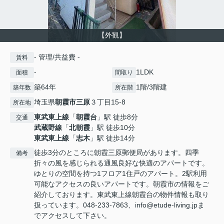
【外観】
- 管理/共益費 -
賃料
-
1LDK
面積
間取り
築64年
1階/3階建
築年数
所在階
埼玉県
朝霞市
三原
３丁目15-8
所在地
東武東上線
「
朝霞台
」駅 徒歩8分
交通
武蔵野線
「
北朝霞
」駅 徒歩10分
東武東上線
「
志木
」駅 徒歩14分
徒歩3分のところに朝霞三原郵便局があります。四季
備考
折々の風を感じられる通風良好な快適のアパートです。
ゆとりの空間を持つ1フロア1住戸のアパート。2駅利用
可能なアクセスの良いアパートです。朝霞市の情報をご
紹介しております。東武東上線朝霞台の物件情報も取り
扱っています。048-233-7863、info@etude-living.jpま
でアクセスして下さい。