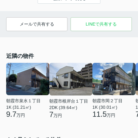
メールで共有する
LINEで共有する
近隣の物件
朝霞市泉水１丁目
朝霞市岡２丁目
朝霞市根岸台１丁目
1K (31.21㎡)
1K (30.01㎡)
1
2DK (39.64㎡)
9.7
11.5
7
万円
万円
万円