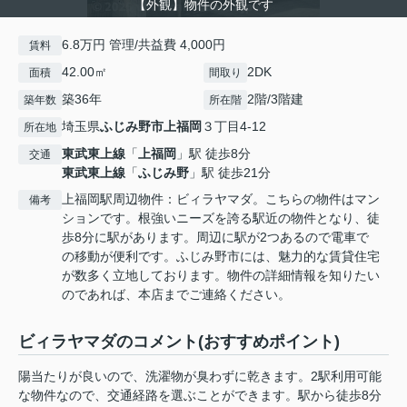
【外観】物件の外観です
6.8万円 管理/共益費 4,000円
賃料
42.00㎡
2DK
面積
間取り
築36年
2階/3階建
築年数
所在階
埼玉県
ふじみ野市
上福岡
３丁目4-12
所在地
東武東上線
「
上福岡
」駅 徒歩8分
交通
東武東上線
「
ふじみ野
」駅 徒歩21分
上福岡駅周辺物件：ビィラヤマダ。こちらの物件はマン
備考
ションです。根強いニーズを誇る駅近の物件となり、徒
歩8分に駅があります。周辺に駅が2つあるので電車で
の移動が便利です。ふじみ野市には、魅力的な賃貸住宅
が数多く立地しております。物件の詳細情報を知りたい
のであれば、本店までご連絡ください。
ビィラヤマダのコメント(おすすめポイント)
陽当たりが良いので、洗濯物が臭わずに乾きます。2駅利用可能
な物件なので、交通経路を選ぶことができます。駅から徒歩8分