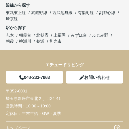
沿線から探す
東武東上線
武蔵野線
西武池袋線
有楽町線
副都心線
埼京線
駅から探す
志木
朝霞台
北朝霞
上福岡
みずほ台
ふじみ野
朝霞
柳瀬川
鶴瀬
和光市
エチュードリビング
048-233-7863
お問い合わせ
〒352-0001
埼玉県新座市東北２丁目24-41
営業時間：
10:00～19:00
定休日：
年末年始・GW・夏季
トップページ