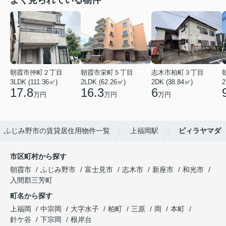
よく見られている物件
朝霞市仲町２丁目
朝霞市栄町５丁目
志木市柏町３丁目
3LDK (111.36㎡)
2LDK (62.26㎡)
2DK (38.84㎡)
2
17.8
16.3
6
万円
万円
万円
ふじみ野市の賃貸居住用物件一覧
上福岡駅
ビィラヤマダ
市区町村から探す
朝霞市
ふじみ野市
富士見市
志木市
新座市
和光市
入間郡三芳町
町名から探す
上福岡
中宗岡
大字水子
柏町
三原
岡
本町
針ケ谷
下宗岡
根岸台