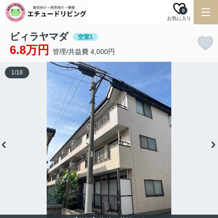
0
お気に入り
ビィラヤマダ
空室1
6.8万円
管理/共益費 4,000円
1
/
18