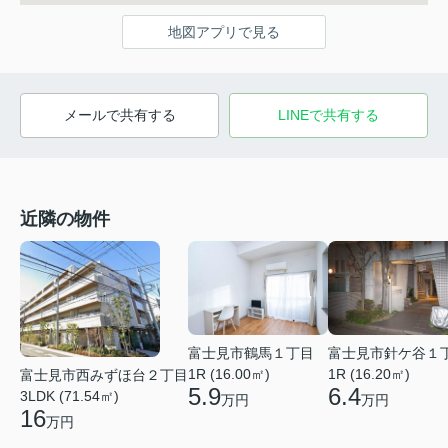
地図アプリで見る
メールで共有する
LINEで共有する
近隣の物件
富士見市針ケ谷１
富士見市鶴馬１丁目
1R (16.20㎡)
1R (16.00㎡)
富士見市西みずほ台２丁目
6.4
5.9
3LDK (71.54㎡)
万円
万円
16
万円