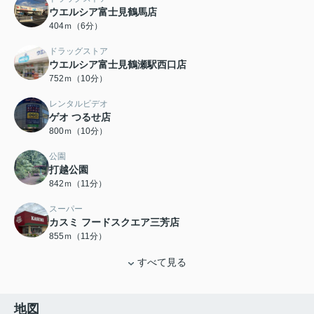
ウエルシア富士見鶴馬店
404ｍ（6分）
ドラッグストア
ウエルシア富士見鶴瀬駅西口店
752ｍ（10分）
レンタルビデオ
ゲオ つるせ店
800ｍ（10分）
公園
打越公園
842ｍ（11分）
スーパー
カスミ フードスクエア三芳店
855ｍ（11分）
すべて見る
地図