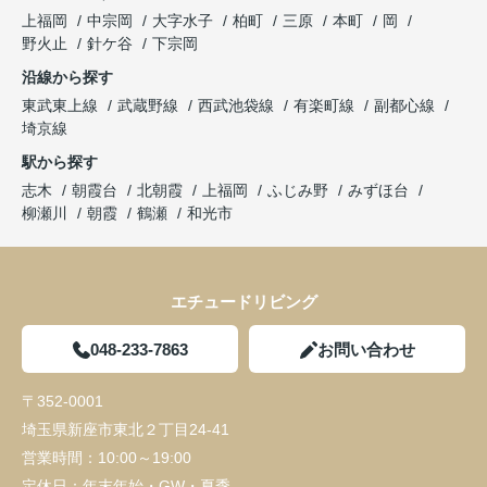
上福岡
中宗岡
大字水子
柏町
三原
本町
岡
野火止
針ケ谷
下宗岡
沿線から探す
東武東上線
武蔵野線
西武池袋線
有楽町線
副都心線
埼京線
駅から探す
志木
朝霞台
北朝霞
上福岡
ふじみ野
みずほ台
柳瀬川
朝霞
鶴瀬
和光市
エチュードリビング
048-233-7863
お問い合わせ
〒352-0001
埼玉県新座市東北２丁目24-41
営業時間：
10:00～19:00
定休日：
年末年始・GW・夏季