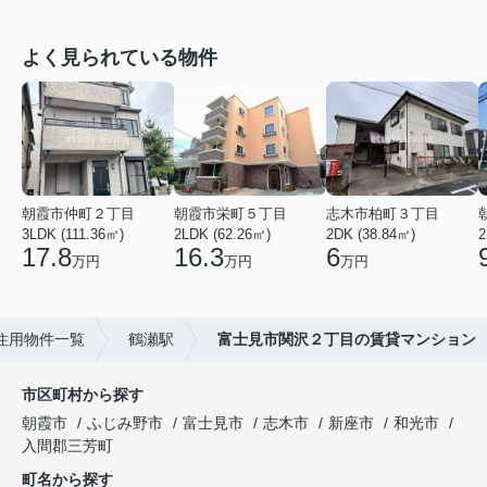
よく見られている物件
朝霞市仲町２丁目
朝霞市栄町５丁目
志木市柏町３丁目
3LDK (111.36㎡)
2LDK (62.26㎡)
2DK (38.84㎡)
2
17.8
16.3
6
万円
万円
万円
住用物件一覧
鶴瀬駅
富士見市関沢２丁目の賃貸マンション
市区町村から探す
朝霞市
ふじみ野市
富士見市
志木市
新座市
和光市
入間郡三芳町
町名から探す