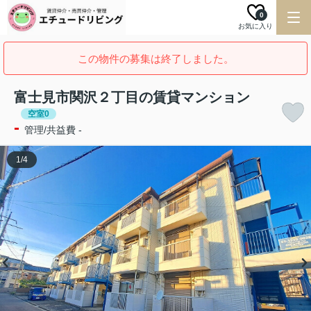
0
お気に入り
この物件の募集は終了しました。
富士見市関沢２丁目の賃貸マンション
空室0
-
管理/共益費 -
1
/
4