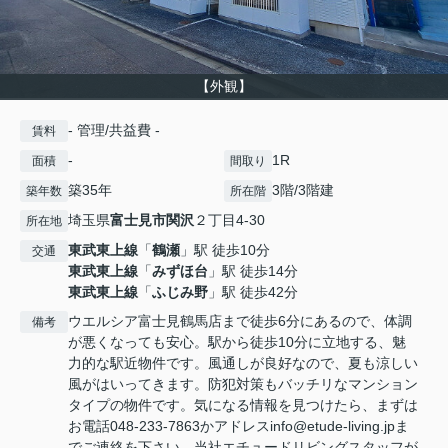
【外観】
- 管理/共益費 -
賃料
-
1R
面積
間取り
築35年
3階/3階建
築年数
所在階
埼玉県
富士見市
関沢
２丁目4-30
所在地
東武東上線
「
鶴瀬
」駅 徒歩10分
交通
東武東上線
「
みずほ台
」駅 徒歩14分
東武東上線
「
ふじみ野
」駅 徒歩42分
ウエルシア富士見鶴馬店まで徒歩6分にあるので、体調
備考
が悪くなっても安心。駅から徒歩10分に立地する、魅
力的な駅近物件です。風通しが良好なので、夏も涼しい
風がはいってきます。防犯対策もバッチリなマンション
タイプの物件です。気になる情報を見つけたら、まずは
お電話048-233-7863かアドレスinfo@etude-living.jpま
でご連絡を下さい。当社エチュードリビングスタッフが