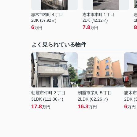
志木市柏町４丁目
志木市本町４丁目
2DK (37.92㎡)
2DK (42.12㎡)
1
6
7.8
8
万円
万円
よく見られている物件
朝霞市仲町２丁目
朝霞市栄町５丁目
志木市
3LDK (111.36㎡)
2LDK (62.26㎡)
2DK (
17.8
16.3
6
万円
万円
万円