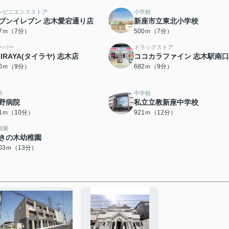
ンビニエンスストア
小学校
ブンイレブン 志木愛宕通り店
新座市立東北小学校
87ｍ（7分）
500ｍ（7分）
ーパー
ドラッグストア
AIRAYA(タイラヤ) 志木店
ココカラファイン 志木駅南
50ｍ（9分）
682ｍ（9分）
科
中学校
野病院
私立立教新座中学校
91ｍ（10分）
921ｍ（12分）
稚園
きの木幼稚園
003ｍ（13分）