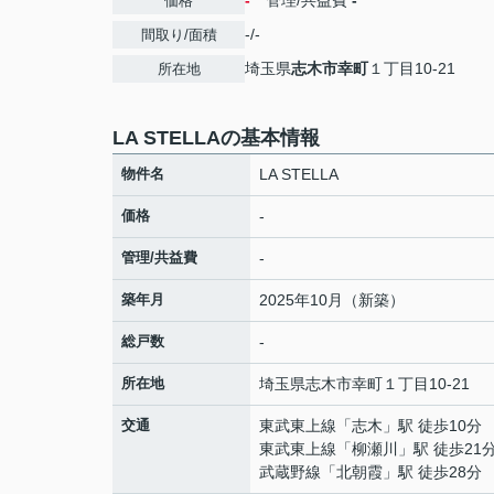
-
管理/共益費
-
価格
-/-
間取り/面積
埼玉県
志木市
幸町
１丁目10-21
所在地
LA STELLAの基本情報
物件名
LA STELLA
価格
-
管理/共益費
-
築年月
2025年10月（新築）
総戸数
-
所在地
埼玉県
志木市
幸町
１丁目10-21
交通
東武東上線
「
志木
」駅 徒歩10分
東武東上線
「
柳瀬川
」駅 徒歩21
武蔵野線
「
北朝霞
」駅 徒歩28分