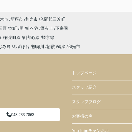
木市
新座市
和光市
入間郡三芳町
三原
本町
岡
針ケ谷
野火止
下宗岡
線
有楽町線
副都心線
埼京線
じみ野
みずほ台
柳瀬川
朝霞
鶴瀬
和光市
トップページ
スタッフ紹介
スタッフブログ
048-233-7863
お客様の声
YouTubeチャンネル