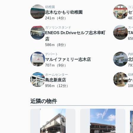
幼稚園
コ
志木なかもり幼稚園
セ
241ｍ（4分）
4
ガソリンスタンド
ス
ENEOS Dr.Driveセルフ志木幸町
T
店
6
586ｍ（8分）
デパート
内
マルイファミリー志木店
北
707ｍ（9分）
7
ホームセンター
幼
島忠新座店
か
956ｍ（12分）
1
近隣の物件