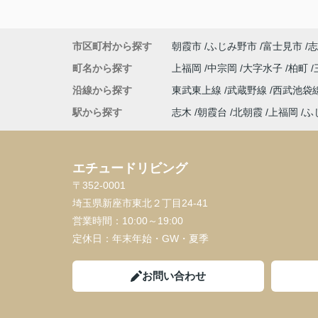
市区町村から探す
朝霞市
ふじみ野市
富士見市
志
町名から探す
上福岡
中宗岡
大字水子
柏町
沿線から探す
東武東上線
武蔵野線
西武池袋
駅から探す
志木
朝霞台
北朝霞
上福岡
ふ
エチュードリビング
〒352-0001
埼玉県新座市東北２丁目24-41
営業時間：
10:00～19:00
定休日：
年末年始・GW・夏季
お問い合わせ