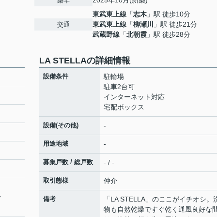
2025年10月(新築)
築年
東武東上線
「
志木
」駅 徒歩10分
東武東上線
「
柳瀬川
」駅 徒歩21分
交通
武蔵野線
「
北朝霞
」駅 徒歩28分
LA STELLAの詳細情報
設備条件
駐輪場
駐車2台可
インターネット対応
宅配ボックス
設備(その他)
-
用途地域
-
募集戸数 / 総戸数
- / -
取引態様
仲介
分
備考
「LA STELLA」のここがイチオシ。
物も自然乾燥ですぐ乾く通風良好な