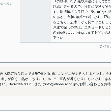
りの物件。行き先や用途によって2つ
情報の見方
路線が選べるので、移動に便利な物
す。周辺環境も良好で、魅力的な住
のある、令和7年築の物件です。戸建
をこちら、志木市から見つけましょ
戸建て探しの際は、エチュードリビ
のinfo@etude-living.jpまでお問い合
下さい。
情報
ブン 志木愛宕通り店まで徒歩7分と近場にコンビニがあるのもポイント。令
風通しが良く、熱がこもりにくいので、室内が暑くなりにくいです。志
233-7863、またはinfo@etude-living.jpでお問い合わせをお待