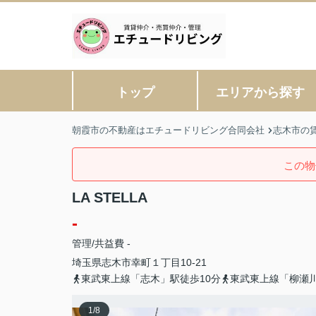
トップ
エリアから探す
朝霞市の不動産はエチュードリビング合同会社
志木市の
この物
LA STELLA
-
管理/共益費 -
埼玉県
志木市
幸町
１丁目10-21
東武東上線「志木」駅徒歩10分
東武東上線「柳瀬川
1
/
8