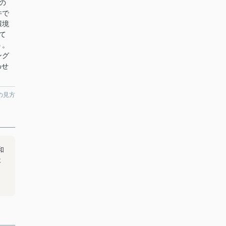
の
件で
環境
て
う。
ング
わせ
の見方
和
木