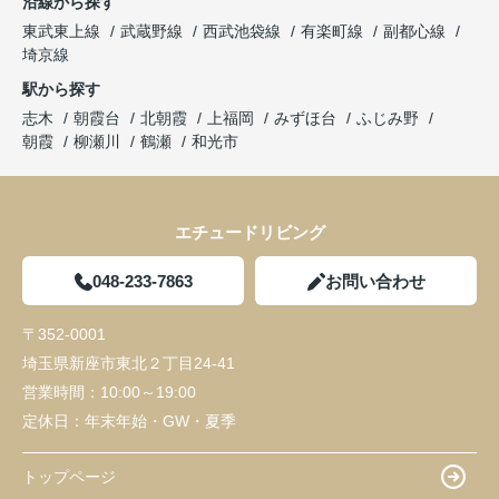
沿線から探す
東武東上線
武蔵野線
西武池袋線
有楽町線
副都心線
埼京線
駅から探す
志木
朝霞台
北朝霞
上福岡
みずほ台
ふじみ野
朝霞
柳瀬川
鶴瀬
和光市
エチュードリビング
048-233-7863
お問い合わせ
〒352-0001
埼玉県新座市東北２丁目24-41
営業時間：
10:00～19:00
定休日：
年末年始・GW・夏季
トップページ