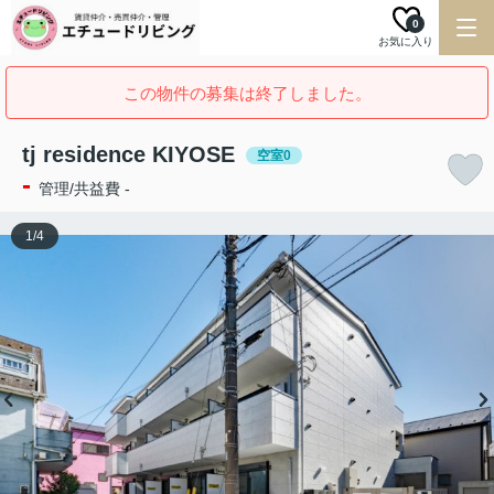
0
お気に入り
この物件の募集は終了しました。
tj residence KIYOSE
空室0
-
管理/共益費 -
1
/
4