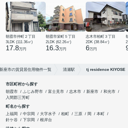
朝霞市仲町２丁目
朝霞市栄町５丁目
志木市柏町３丁目
3LDK (111.36㎡)
2LDK (62.26㎡)
2DK (38.84㎡)
2
17.8
16.3
6
万円
万円
万円
新座市の賃貸居住用物件一覧
清瀬駅
tj residence KIYOSE
市区町村から探す
朝霞市
ふじみ野市
富士見市
志木市
新座市
和光市
入間郡三芳町
町名から探す
上福岡
中宗岡
大字水子
柏町
三原
岡
本町
針ケ谷
下宗岡
根岸台