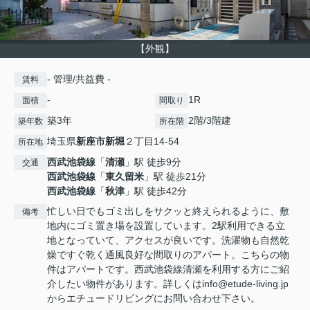
【外観】
- 管理/共益費 -
賃料
-
1R
面積
間取り
築3年
2階/3階建
築年数
所在階
埼玉県
新座市
新堀
２丁目14-54
所在地
西武池袋線
「
清瀬
」駅 徒歩9分
交通
西武池袋線
「
東久留米
」駅 徒歩21分
西武池袋線
「
秋津
」駅 徒歩42分
忙しい日でもゴミ出しをサクッと終えられるように、敷
備考
地内にゴミ置き場を設置しています。2駅利用できる立
地となっていて、アクセスが良いです。洗濯物も自然乾
燥ですぐ乾く通風良好な間取りのアパート。こちらの物
件はアパートです。西武池袋線清瀬を利用する方にご紹
介したい物件があります。詳しくはinfo@etude-living.jp
からエチュードリビングにお問い合わせ下さい。