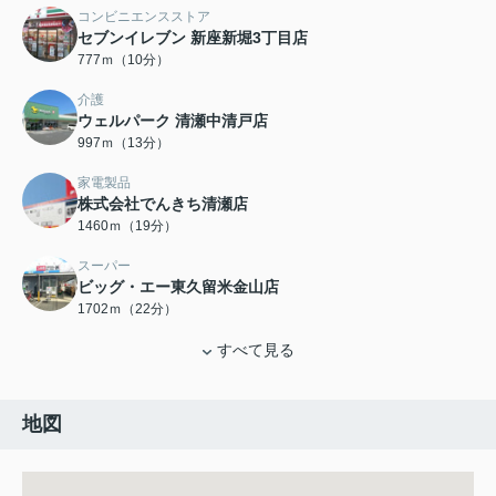
コンビニエンスストア
セブンイレブン 新座新堀3丁目店
777ｍ（10分）
介護
ウェルパーク 清瀬中清戸店
997ｍ（13分）
家電製品
株式会社でんきち清瀬店
1460ｍ（19分）
スーパー
ビッグ・エー東久留米金山店
1702ｍ（22分）
すべて見る
地図