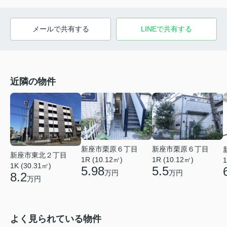
メールで共有する
LINEで共有する
近隣の物件
新座市栗原６丁目
新座市栗原６丁目
新座市東北２丁目
1R (10.12㎡)
1R (10.12㎡)
1
1K (30.31㎡)
5.98
5.5
万円
万円
8.2
万円
よく見られている物件