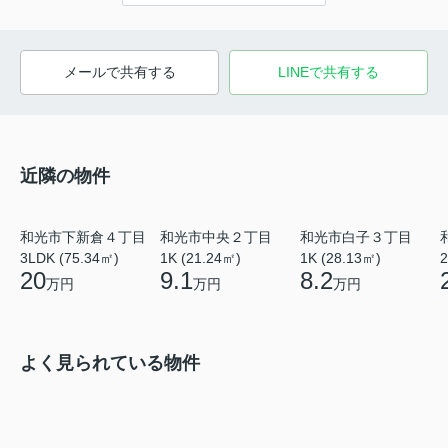
メールで共有する
LINEで共有する
近隣の物件
和光市下新倉４丁目
和光市中央２丁目
和光市白子３丁目
3LDK (75.34㎡)
1K (21.24㎡)
1K (28.13㎡)
2
20
9.1
8.2
万円
万円
万円
よく見られている物件