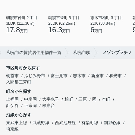
朝霞市仲町２丁目
朝霞市栄町５丁目
志木市柏町３丁目
3LDK (111.36㎡)
2LDK (62.26㎡)
2DK (38.84㎡)
2
17.8
16.3
6
万円
万円
万円
和光市の賃貸居住用物件一覧
和光市駅
メゾンプラチノ
市区町村から探す
朝霞市
ふじみ野市
富士見市
志木市
新座市
和光市
入間郡三芳町
町名から探す
上福岡
中宗岡
大字水子
柏町
三原
岡
本町
針ケ谷
下宗岡
根岸台
沿線から探す
東武東上線
武蔵野線
西武池袋線
有楽町線
副都心線
埼京線