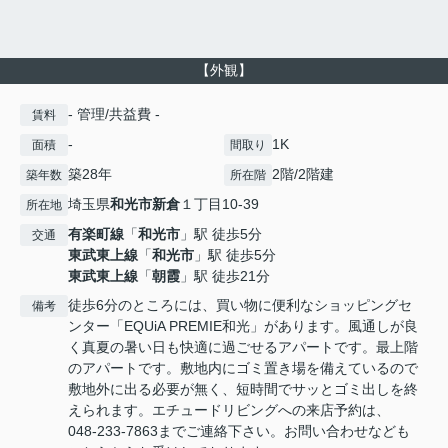
【外観】
- 管理/共益費 -
賃料
-
1K
面積
間取り
築28年
2階/2階建
築年数
所在階
埼玉県
和光市
新倉
１丁目10-39
所在地
有楽町線
「
和光市
」駅 徒歩5分
交通
東武東上線
「
和光市
」駅 徒歩5分
東武東上線
「
朝霞
」駅 徒歩21分
徒歩6分のところには、買い物に便利なショッピングセ
備考
ンター「EQUiA PREMIE和光」があります。風通しが良
く真夏の暑い日も快適に過ごせるアパートです。最上階
のアパートです。敷地内にゴミ置き場を備えているので
敷地外に出る必要が無く、短時間でサッとゴミ出しを終
えられます。エチュードリビングへの来店予約は、
048-233-7863までご連絡下さい。お問い合わせなども