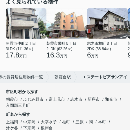
よく見られている物件
朝霞市仲町２丁目
朝霞市栄町５丁目
志木市柏町３丁目
3LDK (111.36㎡)
2LDK (62.26㎡)
2DK (38.84㎡)
2
17.8
16.3
6
万円
万円
万円
市の賃貸居住用物件一覧
朝霞台駅
エステートピアサンアイ
市区町村から探す
朝霞市
ふじみ野市
富士見市
志木市
新座市
和光市
入間郡三芳町
町名から探す
上福岡
中宗岡
大字水子
柏町
三原
岡
本町
針ケ谷
下宗岡
根岸台