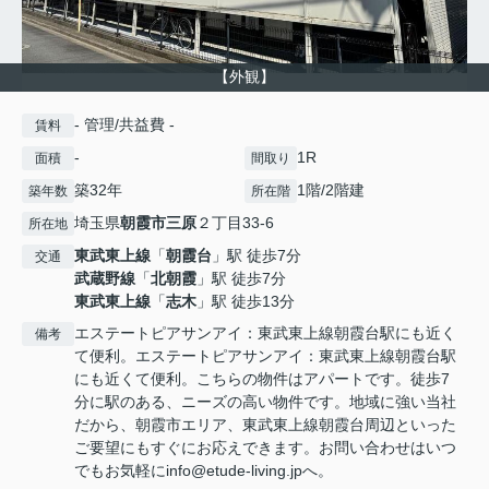
【外観】
- 管理/共益費 -
賃料
-
1R
面積
間取り
築32年
1階/2階建
築年数
所在階
埼玉県
朝霞市
三原
２丁目33-6
所在地
東武東上線
「
朝霞台
」駅 徒歩7分
交通
武蔵野線
「
北朝霞
」駅 徒歩7分
東武東上線
「
志木
」駅 徒歩13分
エステートピアサンアイ：東武東上線朝霞台駅にも近く
備考
て便利。エステートピアサンアイ：東武東上線朝霞台駅
にも近くて便利。こちらの物件はアパートです。徒歩7
分に駅のある、ニーズの高い物件です。地域に強い当社
だから、朝霞市エリア、東武東上線朝霞台周辺といった
ご要望にもすぐにお応えできます。お問い合わせはいつ
でもお気軽にinfo@etude-living.jpへ。