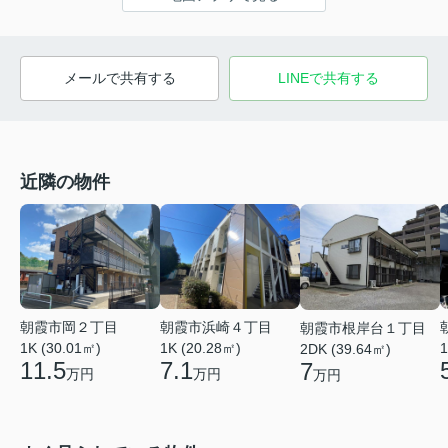
メールで共有する
LINEで共有する
近隣の物件
朝霞市岡２丁目
朝霞市浜崎４丁目
朝霞市根岸台１丁目
1K (30.01㎡)
1K (20.28㎡)
1
2DK (39.64㎡)
11.5
7.1
7
万円
万円
万円