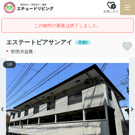
0
お気に入り
この物件の募集は終了しました。
エステートピアサンアイ
空室0
-
管理/共益費 -
1
/
8