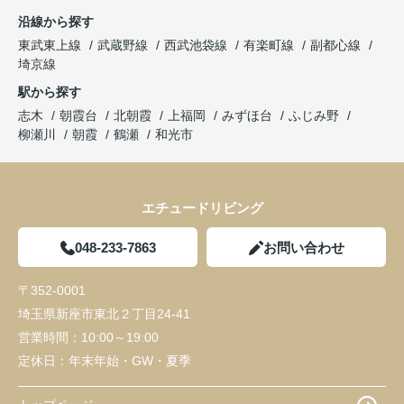
沿線から探す
東武東上線
武蔵野線
西武池袋線
有楽町線
副都心線
埼京線
駅から探す
志木
朝霞台
北朝霞
上福岡
みずほ台
ふじみ野
柳瀬川
朝霞
鶴瀬
和光市
エチュードリビング
048-233-7863
お問い合わせ
〒352-0001
埼玉県新座市東北２丁目24-41
営業時間：
10:00～19:00
定休日：
年末年始・GW・夏季