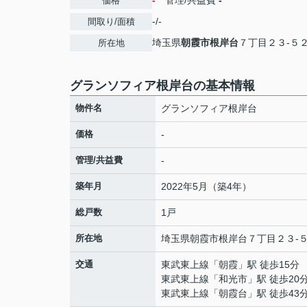
-
管理/共益費
-
価格
-/-
間取り/面積
埼玉県
朝霞市
根岸台
７丁目２３-５
所在地
グランソフィア根岸台の基本情報
物件名
グランソフィア根岸台
価格
-
管理/共益費
-
築年月
2022年5月（築4年）
総戸数
1戸
所在地
埼玉県
朝霞市
根岸台
７丁目２３-
交通
東武東上線
「
朝霞
」駅 徒歩15分
東武東上線
「
和光市
」駅 徒歩20
東武東上線
「
朝霞台
」駅 徒歩43