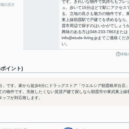
です。きれいな物件で気持ちもフレ
情報の見方
ュ。歩いて15分ほどで駅にアクセス
る、立地の良さも魅力の物件です。
東上線朝霞駅で戸建てを求めるなら
霞市周辺で探すのはいかがでしょう
興味のある方は048-233-7863または
info@etude-living.jpまでご連絡くだ
い。
情報
ポイント)
台」です。家から徒歩6分にドラッグストア「ウエルシア朝霞根岸台店
ての物件です。失敗したくない賃貸戸建て探しなら朝霞市や東武東上線
タッフが対応致します。