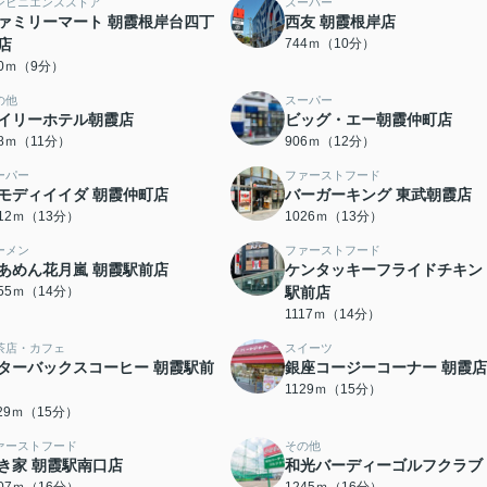
ンビニエンスストア
スーパー
ァミリーマート 朝霞根岸台四丁
西友 朝霞根岸店
店
744ｍ（10分）
00ｍ（9分）
の他
スーパー
イリーホテル朝霞店
ビッグ・エー朝霞仲町店
78ｍ（11分）
906ｍ（12分）
ーパー
ファーストフード
モディイイダ 朝霞仲町店
バーガーキング 東武朝霞店
012ｍ（13分）
1026ｍ（13分）
ーメン
ファーストフード
あめん花月嵐 朝霞駅前店
ケンタッキーフライドチキン
055ｍ（14分）
駅前店
1117ｍ（14分）
茶店・カフェ
スイーツ
ターバックスコーヒー 朝霞駅前
銀座コージーコーナー 朝霞店
1129ｍ（15分）
129ｍ（15分）
ァーストフード
その他
き家 朝霞駅南口店
和光バーディーゴルフクラブ