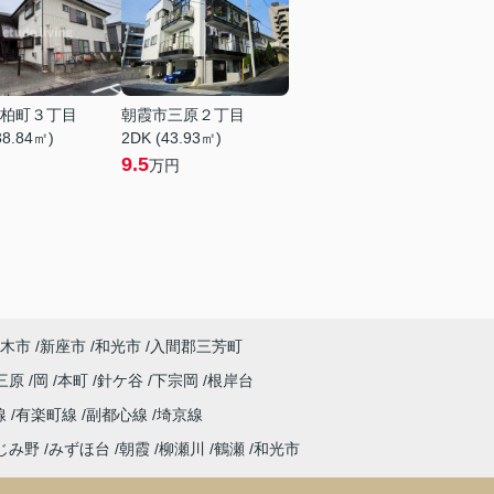
柏町３丁目
朝霞市三原２丁目
38.84㎡)
2DK (43.93㎡)
9.5
万円
木市
新座市
和光市
入間郡三芳町
三原
岡
本町
針ケ谷
下宗岡
根岸台
線
有楽町線
副都心線
埼京線
じみ野
みずほ台
朝霞
柳瀬川
鶴瀬
和光市