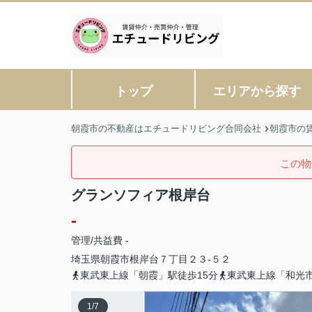
トップ
エリアから探す
朝霞市の不動産はエチュードリビング合同会社
朝霞市の
この物
グランソフィア根岸台
-
管理/共益費 -
埼玉県
朝霞市
根岸台
７丁目２３-５２
東武東上線「朝霞」駅徒歩15分
東武東上線「和光市
1
/
7