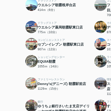
ドラッグストア
コ
ウエルシア朝霞根岸台店
フ
414ｍ（6分）
目
7
ドラッグストア
そ
ウエルシア薬局朝霞駅東口店
デ
775ｍ（10分）
8
コンビニエンスストア
ス
セブンイレブン 朝霞駅東口店
コ
907ｍ（12分）
1
ショッピングセンター
ラ
EQUIA朝霞
ら
1055ｍ（14分）
1
ファミリーレストラン
喫
Denny's(デニーズ) 朝霞駅前店
ス
1129ｍ（15分）
店
1
銀行
フ
ゆうちょ銀行さいたま支店デイリ
す