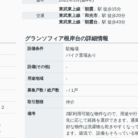
2022年5月(築4年)
築年
東武東上線
「
朝霞
」駅 徒歩15分
東武東上線
「
和光市
」駅 徒歩20分
交通
２
東武東上線
「
朝霞台
」駅 徒歩43分
グランソフィア根岸台の詳細情報
設備条件
駐輪場
バイク置場あり
設備(その他)
-
用途地域
-
募集戸数 / 総戸数
- / 1戸
取引態様
仲介
５２
備考
2駅利用可能な物件なので、用途や行
先に応じて経路を選択できます。通
分
好な物件は洗濯物も乾きやすくなっ
分
ます。築浅で、設備もそろっている