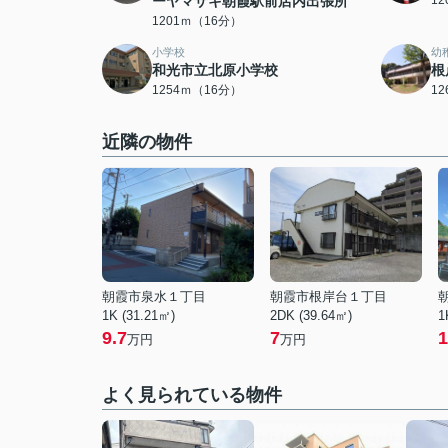
ーヤマザキ朝霞駅前店内出張所
1
1201ｍ（16分）
小学校
幼
和光市立北原小学校
根
1254ｍ（16分）
1
近隣の物件
朝霞市泉水１丁目
朝霞市根岸台１丁目
1K (31.21㎡)
2DK (39.64㎡)
1
9.7
7
1
万円
万円
よく見られている物件