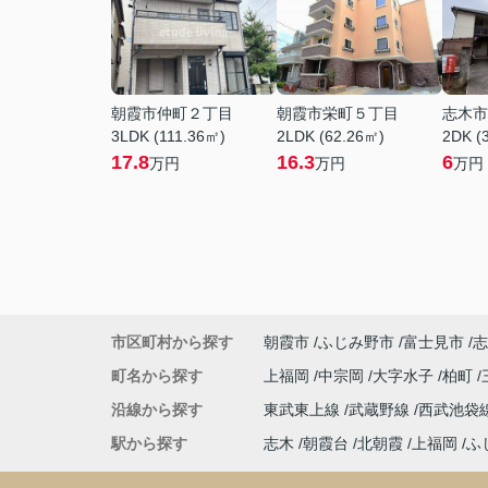
朝霞市仲町２丁目
朝霞市栄町５丁目
志木市
3LDK (111.36㎡)
2LDK (62.26㎡)
2DK (
17.8
16.3
6
万円
万円
万円
市区町村から探す
朝霞市
ふじみ野市
富士見市
志
町名から探す
上福岡
中宗岡
大字水子
柏町
沿線から探す
東武東上線
武蔵野線
西武池袋
駅から探す
志木
朝霞台
北朝霞
上福岡
ふ