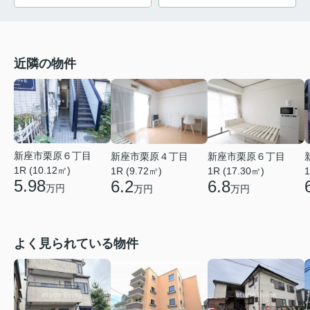
近隣の物件
新座市栗原６丁目
新座市栗原４丁目
新座市栗原６丁目
1R (10.12㎡)
1R (9.72㎡)
1R (17.30㎡)
1
5.98
6.2
6.8
万円
万円
万円
よく見られている物件