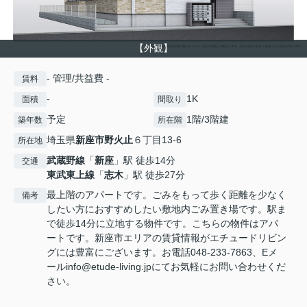
【外観】
- 管理/共益費 -
賃料
-
1K
面積
間取り
予定
1階/3階建
築年数
所在階
埼玉県
新座市
野火止
６丁目13-6
所在地
武蔵野線
「
新座
」駅 徒歩14分
交通
東武東上線
「
志木
」駅 徒歩27分
最上階のアパートです。ごみをもって歩く距離を少なく
備考
したい方におすすめしたい敷地内ごみ置き場です。駅ま
で徒歩14分に立地する物件です。こちらの物件はアパ
ートです。新座市エリアの賃貸情報がエチュードリビン
グには豊富にございます。お電話048-233-7863、Eメ
ールinfo@etude-living.jpにてお気軽にお問い合わせくだ
さい。