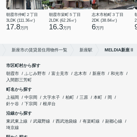
朝霞市仲町２丁目
朝霞市栄町５丁目
志木市柏町３丁目
3LDK (111.36㎡)
2LDK (62.26㎡)
2DK (38.84㎡)
2
17.8
16.3
6
万円
万円
万円
新座市の賃貸居住用物件一覧
新座駅
MELDIA新座Ⅱ
市区町村から探す
朝霞市
ふじみ野市
富士見市
志木市
新座市
和光市
入間郡三芳町
町名から探す
上福岡
中宗岡
大字水子
柏町
三原
本町
岡
針ケ谷
下宗岡
根岸台
沿線から探す
東武東上線
武蔵野線
西武池袋線
有楽町線
副都心線
埼京線
駅から探す