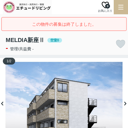
0
お気に入り
この物件の募集は終了しました。
MELDIA新座Ⅱ
空室0
-
管理/共益費 -
1
/
2